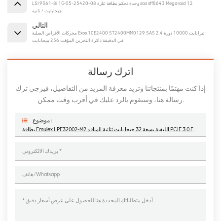
LSI 9361-8i 1G 05-25420-08 وحدة تحكم بطاقة غارة sas sff8643 Megaraid 12
جيجابايت / ثانية
التالي
محركات الأقراص الصلبة Exos 10E2400 ST2400MM0129 SAS 2.4 تيرابايت 10000 دورة
في الدقيقة ذاكرة التخزين المؤقت 256 ميجابايت
اترك رسالة
إذا كنت مهتمًا بمنتجاتنا وتريد معرفة المزيد من التفاصيل، فيرجى ترك
رسالة هنا، وسنقوم بالرد عليك في أقرب وقت ممكن.
موضوع :
بطاقة Emulex LPE32002-M2 الليفية بسعة 32 جيجا بايت ثنائية المنافذ PCIE 3.0 FC HBAs