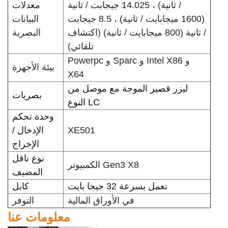
/ ثانية) ، 14.025 جيجابت / ثانية
معدلات
(1600 ميجابايت / ثانية) ، 8.5 جيجابت
البيانات
/ ثانية (800 ميجابايت / ثانية) (اكتشاف
البصرية
تلقائي)
Powerpc و Sparc و Intel X86 و
بيئة الأجهزة
X64
ليزر قصير الموجة مع موصل من
بصريات
النوع LC
وحدة تحكم
XE501
الإدخال /
الإخراج
نوع ناقل
الكمبيوتر Gen3 X8
المضيف
تعمل بسرعة 32 جيجا بايت
كابل
في الأوراق المالية
التوفر
معلومات عنا