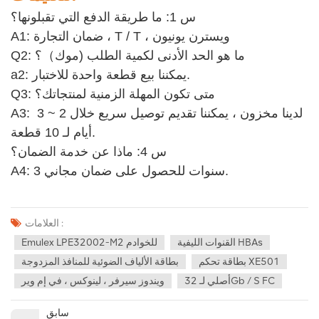
س 1: ما طريقة الدفع التي تقبلونها؟
A1: ضمان التجارة ، T / T ، ويسترن يونيون
Q2: ما هو الحد الأدنى لكمية الطلب (موك）؟
a2: يمكننا بيع قطعة واحدة للاختبار. 
Q3: متى تكون المهلة الزمنية لمنتجاتك؟
A3: لدينا مخزون ، يمكننا تقديم توصيل سريع خلال 2 ~ 3 
أيام لـ 10 قطعة.
س 4: ماذا عن خدمة الضمان؟ 
A4: 3 سنوات للحصول على ضمان مجاني.
العلامات :
القنوات الليفية HBAs
Emulex LPE32002-M2 للخوادم
بطاقة تحكم XE501
بطاقة الألياف الضوئية للمنافذ المزدوجة
أصلي لـ 32Gb / S FC
ويندوز سيرفر ، لينوكس ، في إم وير
سابق