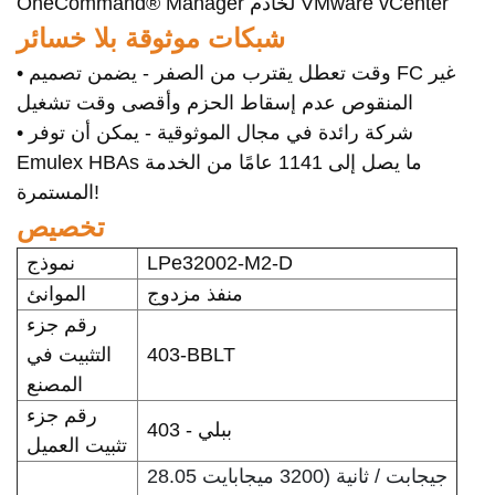
OneCommand® Manager لخادم VMware vCenter
شبكات موثوقة بلا خسائر
• وقت تعطل يقترب من الصفر - يضمن تصميم FC غير
المنقوص عدم إسقاط الحزم وأقصى وقت تشغيل
• شركة رائدة في مجال الموثوقية - يمكن أن توفر
Emulex HBAs ما يصل إلى 1141 عامًا من الخدمة
المستمرة!
تخصيص
LPe32002-M2-D
نموذج
منفذ مزدوج
الموانئ
رقم جزء
403-BBLT
التثبيت في
المصنع
رقم جزء
403 - ببلي
تثبيت العميل
28.05 جيجابت / ثانية (3200 ميجابايت