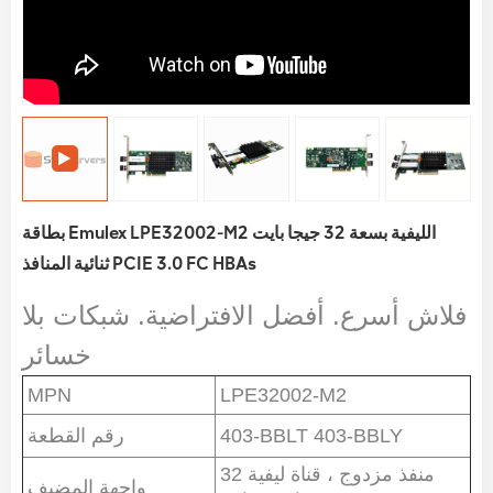
بطاقة Emulex LPE32002-M2 الليفية بسعة 32 جيجا بايت
ثنائية المنافذ PCIE 3.0 FC HBAs
فلاش أسرع. أفضل الافتراضية. شبكات بلا
خسائر
MPN
LPE32002-M2
403-BBLT 403-BBLY
رقم القطعة
منفذ مزدوج ، قناة ليفية 32
واجهة المضيف