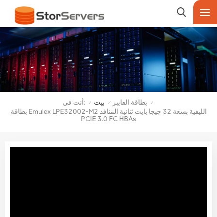
أنت في:
بطاقة الفايبر
بيت
/
/
/
بطاقة Emulex LPE32002-M2 الليفية بسعة 32 جيجا بايت ثنائية المنافذ
PCIE 3.0 FC HBAs