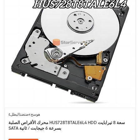
هوسحءضتضتاليطل٤
محرك الأقراص الصلبة HUS728T8TALE6L4 HDD سعة 8 تيرابايت
SATA بسرعة 6 جيجابت / ثانية