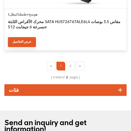
هوسحءطتطتاليطل٤
محرك الأقراص الثابتة SATA HUS726T6TALE6L4 مقاس 3.5 بوصات
بسرعة 6 جيجابت 512e
عرض التفاصيل
1
2
A total of
2
pages
فئات
Send an inquiry and get
information!