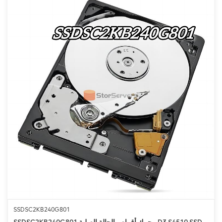
SSDSC2KB240G801