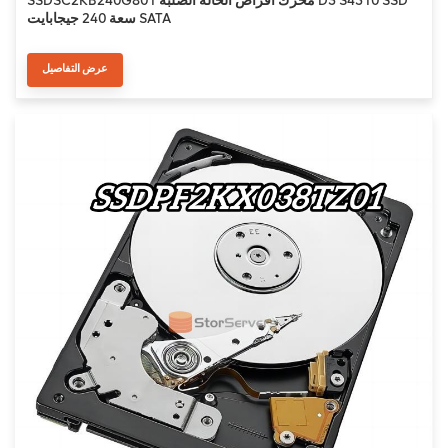
SSDSC2KB240G801 محرك أقراص الحالة الصلبة D3 S4510 SSD
سعة 240 جيجابايت SATA
عرض التفاصيل