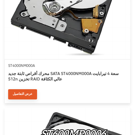
ST4000NM000A
محرك أقراص ثابتة جديد SATA ST4000NM000A سعة 4 تيرابايت
512n تخزين RAID عالي الكثافة
عرض التفاصيل