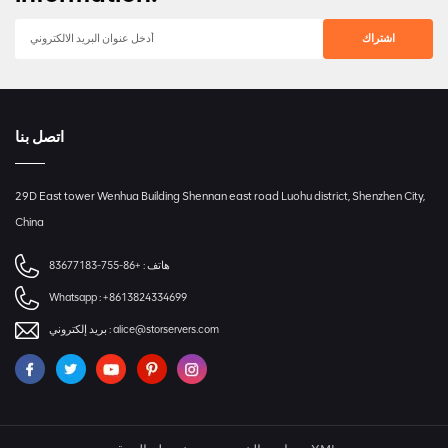
اتصل بنا
29D East tower Wenhua Building Shennan east road Luohu district, Shenzhen City,
China
هاتف :
+86-755-83677183
Whatsapp :
+8613824334699
alice@storservers.com
بريد إلكتروني :