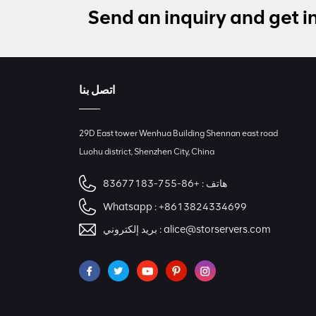
Send an inquiry and get i
اتصل بنا
29D East tower Wenhua Building Shennan east road
Luohu district, Shenzhen City, China
هاتف :
+86-755-83677183
Whatsapp :
+8613824334699
alice@storservers.com
بريد إلكتروني :