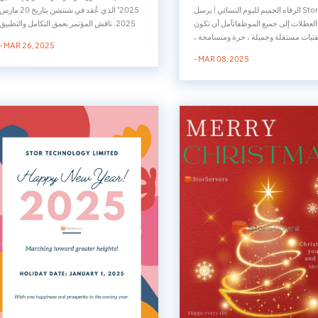
2025" الذي عُقد في شنتشن بتاريخ 20 مار
الرفاه الحميم لليوم النسائي | يرسل Stor زهور
2025. ناقش المؤتمر بعمق التكامل والتطبيق
العطلات إلى جميع الموظفاتآمل أن تكون
العميق لتقنيات مثل الذكاء الاصطناعي، والدقة
فتيات مستقلة وجميلة ، حرة ومتسامحة ،
- MAR 26, 2025
الفائقة، وشبكات الجيل الخامس (5G) في
ة وشجاعة ، واقعية وحكيمة ، وأن تكون
- MAR 08, 2025
مجالات الإعلام، والتمويل، والذكاء الاصطناعي
نسخة من أنفسهن!ما هي المفاجآت التي
الحضري. وعرضت هواوي نتائج تعاونها مع
ا شركتك؟ إنني أتطلع إلى المشاركة معي
شركائها ا...
~Stor Technology Limited يوفر لك جودة
عالية بطاقة الغار...