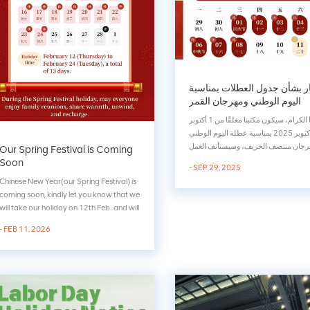
ر بشأن جدول العطلات بمناسبة
اليوم الوطني ومهرجان القمر
عملائنا الكرام، سيكون مكتبنا مغلقًا من 1 أكتوبر
إلى 8 أكتوبر 2025 بمناسبة عطلة اليوم الوطني
رجان منتصف الخريف، وسيستأنف العمل
Our Spring Festival is Coming
في 9 أكتوبر.خلال هذه العطلة، لن أعمل في
Soon
- SEP 29, 2025
لمكتب. مع ذلك، سأظل أتحقق من بريدي
Chinese New Year(our Spring Festival) is
الإلكتروني ورسائلي على مواقع التواصل
coming soon, kindly let you know that we
ماعي من المنزل كل صباح ومساء. لذا، إذا
will take our holiday on 12th Feb. and will
كانت لديكم أي...
come back to work on 24th Feb. If you
- FEB 11, 2026
have any urgent issues during the
holidays, please feel free to contact us at
Whatsapp. Thanks for your kind
understanding. STOR...