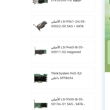
LPE32002-M2 الليفية
بسعة 32 جيجا بايت ثنائية
المنافذ PCIE 3.0 FC HBAs
الأصلي LSI 9361-24i 05-
50022-00 SAS + SATA
غارة تحكم sff8643
Megaraid
الأصلي LSI 9460-8i 05-
50011-02 megaraid
SAS ، SATA ، بطاقة تحكم
NVMe PCIe RAID 12
جيجابايت / ثانية
ThinkSystem 940-32i
داخلي SFF8654
4Y37A09733 بطاقة
تحكم SAS MegaRaid
إلى 5
الأصلي LSI 9500-8i 05-
50134-01 SAS ، SATA ،
بطاقة NVMe HBA