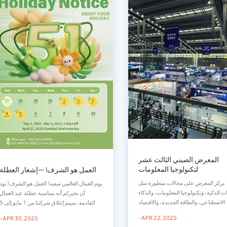
المعرض الصيني الثالث عشر
لتكنولوجيا المعلومات
العمل هو الشرف! —إشعار العطلة
يركز المعرض على مجالات متطورة مثل
يوم العمال العالمي سعيد! العمل هو الشرف! نود
 الذكية، وتكنولوجيا المعلومات، والذكاء
أن نخبركم أنه بمناسبة عطلة عيد العمال
الاصطناعي، والطاقة الجديدة، والاقتصاد
القادمة، سيتم إغلاق شركتنا من 1 مايو 
منخفض الارتفاع، وسيستضيف أكثر من 20
مايو 2025. وسوف تستأنف العمليات التجارية
- APR 22, 2025
- APR 30, 2025
منتدىً متخصصًا، بمشاركة أكثر من 500 خبير
العادية في 6 مايو 2025.إذا احتجت لأي شيء،