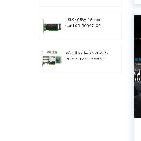
sff8654
LSI 9405W-16i hba
card 05-50047-00
12Gb / s SAS SATA
NVMe Tri-Mode HBAs
بطاقة الشبكة X520-SR2
PCIe 2.0 x8 2-port 5.0
GT / s 10G إيثرنت