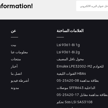
nformation!
العلامات الساخنة
عن
Lsi 9361-8i 1g
بيت
Lsi 9361-8i 2g
معلومات عنا
محول ناقل المضيف
منتجات
Emulex LPE32002-M2 للخوادم
أخبار
القنوات الليفية HBAs
اتصل بنا
بطاقة مداهمة 08-25420-05
أشرطة فيديو
موصلات SFF8643 الداخلية
مدونة
بطاقة مداهمة مقابل 17-25420-05
تحكم Sas LSI SAS3108