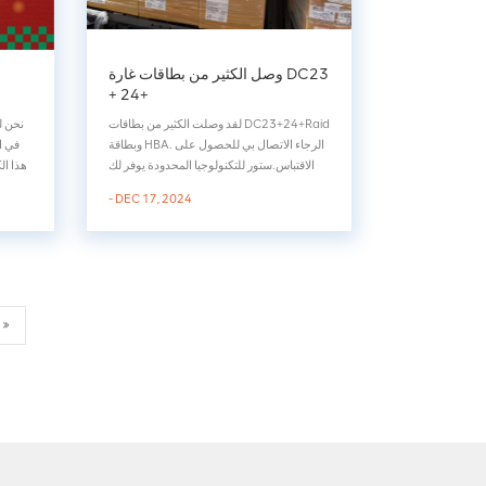
وصل الكثير من بطاقات غارة DC23
+ 24+
لقد وصلت الكثير من بطاقات DC23+24+Raid
نحن لس
وبطاقة HBA. الرجاء الاتصال بي للحصول على
في ال
الاقتباس.ستور للتكنولوجيا المحدودة يوفر لك
هذا ال
جودة عالية بطاقة الغارة, بطاقة اتش بي ايه,
- DEC 17, 2024
محرك القرص الصلب، إلخ. نحن نقدم لك
الم
خدمات عالية الجودة وخدمة ما بعد البيع
بطاقة
مضمونة. مرحبا بكم في زيارتنا ومناقشة
نحن
المنتجات ذات الصلة معن...