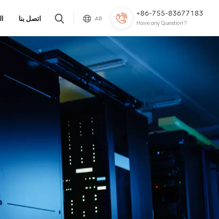
+86-755-83677183
اتصل بنا
ال
AR
Have any Question ?