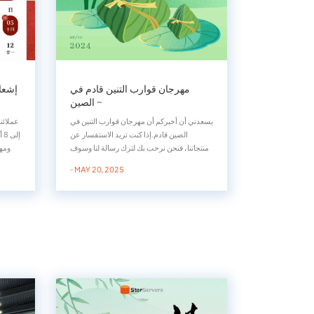
مهرجان قوارب التنين قادم في
إشعا
الصين ~
يسعدني أن أخبركم أن مهرجان قوارب التنين في
الصين قادم.إذا كنت تريد الاستفسار عن
منتجاتنا، فنحن نرحب بك لترك رسالة لنا وسوف
ومه
نقوم بالرد عليك في أقرب وقت ممكن. إذا كان
- MAY 20, 2025
لديك أي طلبات، يرجى تقديمها مسبقًا حتى
ا
نتمكن من ترتيبها.ملاحظة: عطلتنا في مهرجان
قوارب براغون هي من 31 مايو 2025 إلى 2
الاجت
يونيو 2025.شركة...