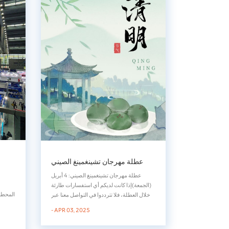
عطلة مهرجان تشينغمينغ الصيني
عطلة مهرجان تشينغمينغ الصيني: 4 أبريل
(الجمعة)إذا كانت لديكم أي استفسارات طارئة
المحطات
خلال العطلة، فلا تترددوا في التواصل معنا عبر
واتساب. شكرًا لتفهمكم.شركة ستور للتكنولوجيا
- APR 03, 2025
المحدودة يوفر لك جودة عالية بطاقة الغارة,
بطاقة HBA, محرك القرص الصلبنقدم لكم