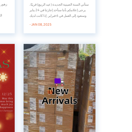
ستأتي السنة الصينية الجديدة (عيد الربيع) قريبًا،
يرجى إعلامكم بأننا سنأخذ إجازتنا في 24 يناير
ال
وسنعود إلى العمل في 6 فبراير. إذا كانت لديك
شجاع
أية مشكلات عاجلة خلال العطلات، فلا تتردد في
- JAN 08, 2025
أفضل 
الاتصال بنا على Whatsapp. شكرا لتفهمك
أعدته
الكريم.ستور للتكنولوجيا المحدودة يوفر لك
جودة عالية بطاقة الغارة, بطاقة اتش ب...