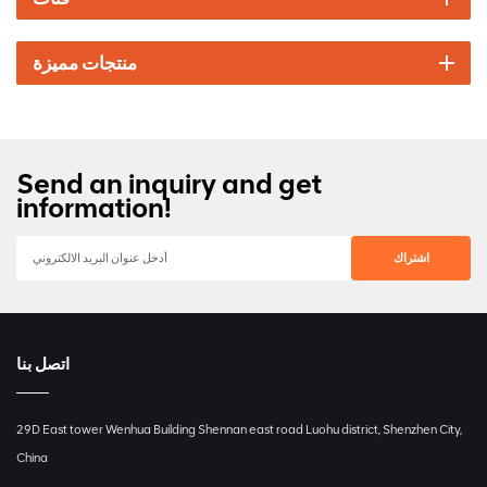
منتجات مميزة
Send an inquiry and get
information!
اتصل بنا
29D East tower Wenhua Building Shennan east road Luohu district, Shenzhen City,
China