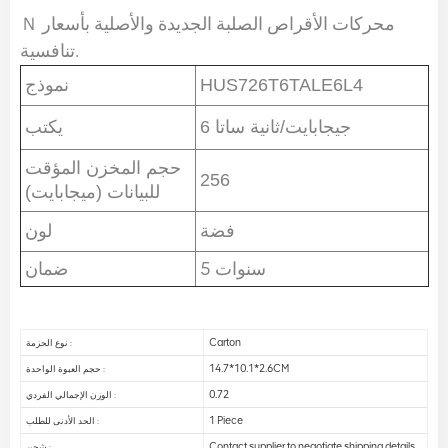
Ｎ محركات الأقراص الصلبة الجديدة والأصلية بأسعار
تنافسية.
HUS726T6TALE6L4
نموذج
6 جيجابايت/ثانية ساتا
يكتب
حجم المخزن المؤقت
256
للبيانات (ميجابايت)
فضة
لون
5 سنوات
ضمان
Carton
نوع الحزمة :
14.7*10.1*2.6CM
حجم العبوة الواحدة :
0.72
الوزن الإجمالي الفردي :
1 Piece
الحد الأدنى للطلب :
Contact supplier to negotiate shipping details
شحن :