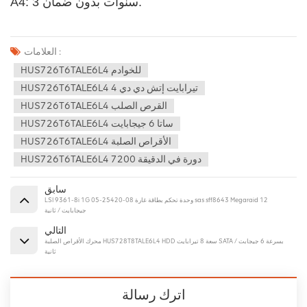
A4: 3 سنوات بدون ضمان.
العلامات :
HUS726T6TALE6L4 للخوادم
HUS726T6TALE6L4 4 تيرابايت إتش دي دي
HUS726T6TALE6L4 القرص الصلب
HUS726T6TALE6L4 ساتا 6 جيجابايت
HUS726T6TALE6L4 الأقراص الصلبة
HUS726T6TALE6L4 7200 دورة في الدقيقة
سابق
LSI 9361-8i 1G 05-25420-08 وحدة تحكم بطاقة غارة sas sff8643 Megaraid 12
جيجابايت / ثانية
التالي
محرك الأقراص الصلبة HUS728T8TALE6L4 HDD سعة 8 تيرابايت SATA بسرعة 6 جيجابت /
ثانية
اترك رسالة