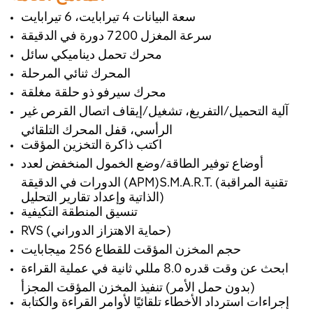
سعة البيانات 4 تيرابايت، 6 تيرابايت
سرعة المغزل 7200 دورة في الدقيقة
محرك تحمل ديناميكي سائل
المحرك ثنائي المرحلة
محرك سيرفو ذو حلقة مغلقة
آلية التحميل/التفريغ، تشغيل/إيقاف اتصال القرص غير
الرأسي، قفل المحرك التلقائي
اكتب ذاكرة التخزين المؤقت
أوضاع توفير الطاقة/وضع الخمول المنخفض لعدد
الدورات في الدقيقة (APM)S.M.A.R.T. (تقنية المراقبة
الذاتية وإعداد تقارير التحليل)
تنسيق المنطقة التكيفية
RVS (حماية الاهتزاز الدوراني)
حجم المخزن المؤقت للقطاع 256 ميجابايت
ابحث عن وقت قدره 8.0 مللي ثانية في عملية القراءة
(بدون حمل الأمر) تنفيذ المخزن المؤقت المجزأ
إجراءات استرداد الأخطاء تلقائيًا لأوامر القراءة والكتابة