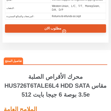
Western Union、L/C、T/T、MoneyGram、
الدفعات :
D/A、D/P
Returns & refunds accept
المرتجعات والمبالغ المستردة :
مطلوب الان
تفاصيل المنتج
محرك الأقراص الصلبة
HUS726T6TALE6L4 HDD SATA مقاس
3.5 بوصة 6 جيجا بايت 512e
الملامح العامة