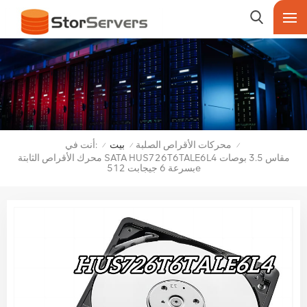
أنت في:
محركات الأقراص الصلبة
بيت
/
/
/
محرك الأقراص الثابتة SATA HUS726T6TALE6L4 مقاس 3.5 بوصات
بسرعة 6 جيجابت 512e