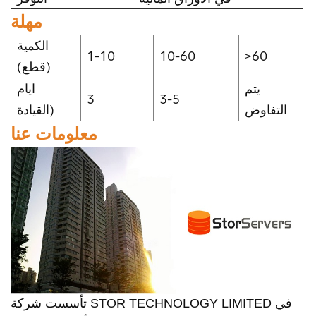
مهلة
الكمية
1-10
10-60
>60
(قطع)
يتم
ايام
3
3-5
التفاوض
القيادة)
معلومات عنا
تأسست شركة STOR TECHNOLOGY LIMITED في