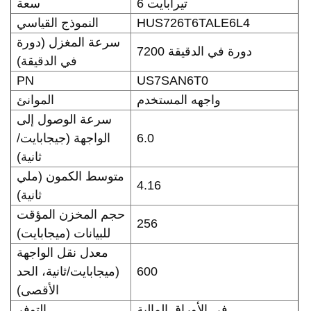
6 تيرابايت
سعة
HUS726T6TALE6L4
النموذج القياسي
سرعة المغزل (دورة
7200 دورة في الدقيقة
في الدقيقة)
PN
US7SAN6T0
واجهه المستخدم
الموانئ
سرعة الوصول إلى
6.0
الواجهة (جيجابايت/
ثانية)
متوسط الكمون (ملي
4.16
ثانية)
حجم المخزن المؤقت
256
للبيانات (ميجابايت)
معدل نقل الواجهة
600
(ميجابايت/ثانية، الحد
الأقصى)
في الأوراق المالية
التوفر