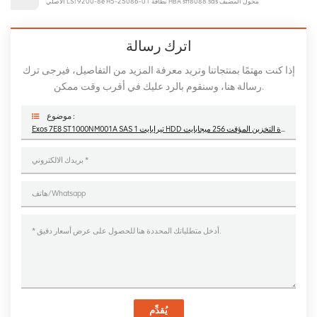
الأصلي LSI 9200-8e H5-25086-01 بطاقة HBA sff8088 sas محول المضيف
اترك رسالة
إذا كنت مهتمًا بمنتجاتنا وتريد معرفة المزيد من التفاصيل، فيرجى ترك
رسالة هنا، وسنقوم بالرد عليك في أقرب وقت ممكن.
موضوع :
Exos 7E8 ST1000NM001A SAS 1 تيرابايت HDD محركات الأقراص الصلبة 7200 دورة في الدقيقة ذاكرة التخزين المؤقت 256 ميجابايت
يُقدِّم