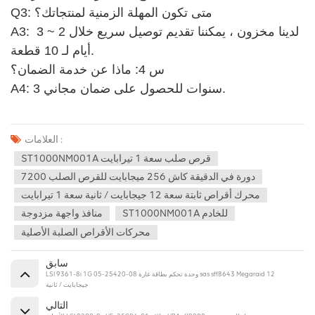
Q3: متى تكون المهلة الزمنية لمنتجاتك؟
A3: لدينا مخزون ، يمكننا تقديم توصيل سريع خلال 2 ~ 3 
أيام لـ 10 قطعة.
س 4: ماذا عن خدمة الضمان؟ 
A4: 3 سنوات للحصول على ضمان مجاني.
العلامات :
ST1000NM001A قرص صلب سعة 1 تيرابايت
7200 دورة في الدقيقة كاش 256 ميجابايت للقرص الصلب
محرك أقراص ثابتة سعة 12 جيجابايت / ثانية سعة 1 تيرابايت
ST1000NM001A للخادم
منافذ واجهة مزدوجة
محركات الأقراص الصلبة الأصلية
سابق
LSI 9361-8i 1G 05-25420-08 وحدة تحكم بطاقة غارة sas sff8643 Megaraid 12
جيجابايت / ثانية
التالي