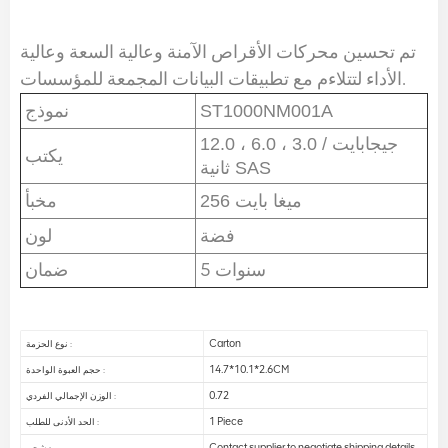
تم تحسين محركات الأقراص الآمنة وعالية السعة وعالية
الأداء لتتلاءم مع تطبيقات البيانات المجمعة للمؤسسات.
ST1000NM001A
نموذج
12.0 ، 6.0 ، 3.0 جيجابايت /
يكتب
ثانية SAS
256 ميغا بايت
مخبأ
فضة
لون
5 سنوات
ضمان
Carton
نوع الحزمة :
14.7*10.1*2.6CM
حجم العبوة الواحدة :
0.72
الوزن الإجمالي الفردي :
1 Piece
الحد الأدنى للطلب :
Contact supplier to negotiate shipping details
شحن :