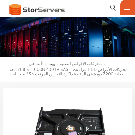
أنت في:
محركات الأقراص الصلبة
بيت
/
/
/
Exos 7E8 ST1000NM001A SAS 1 تيرابايت HDD محركات الأقراص
الصلبة 7200 دورة في الدقيقة ذاكرة التخزين المؤقت 256 ميجابايت