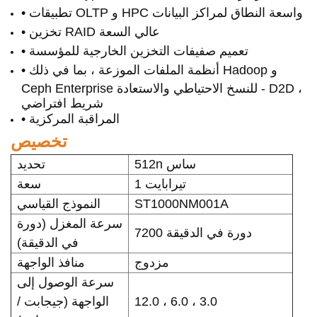
• تطبيقات OLTP و HPC واسعة النطاق لمراكز البيانات
• تخزين RAID عالي السعة
• تعميم صفيفات التخزين الخارجية للمؤسسة
• أنظمة الملفات الموزعة ، بما في ذلك Hadoop و
Ceph Enterprise للنسخ الاحتياطي والاستعادة - D2D ،
شريط افتراضي
• المراقبة المركزية
تخصيص
512n ساس
تحديد
1 تيرابايت
سعة
ST1000NM001A
النموذج القياسي
سرعة المغزل (دورة
7200 دورة في الدقيقة
في الدقيقة)
مزدوج
منافذ الواجهة
سرعة الوصول إلى
12.0 ، 6.0 ، 3.0
الواجهة (جيجابت /