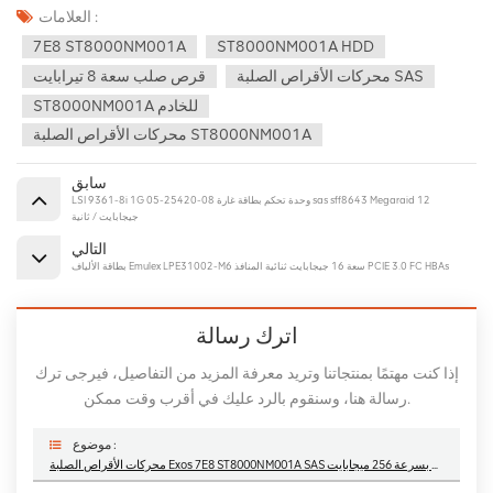
العلامات :
7E8 ST8000NM001A
ST8000NM001A HDD
محركات الأقراص الصلبة SAS
قرص صلب سعة 8 تيرابايت
ST8000NM001A للخادم
محركات الأقراص الصلبة ST8000NM001A
سابق
LSI 9361-8i 1G 05-25420-08 وحدة تحكم بطاقة غارة sas sff8643 Megaraid 12
جيجابايت / ثانية
التالي
بطاقة الألياف Emulex LPE31002-M6 سعة 16 جيجابايت ثنائية المنافذ PCIE 3.0 FC HBAs
اترك رسالة
إذا كنت مهتمًا بمنتجاتنا وتريد معرفة المزيد من التفاصيل، فيرجى ترك
رسالة هنا، وسنقوم بالرد عليك في أقرب وقت ممكن.
موضوع :
محركات الأقراص الصلبة Exos 7E8 ST8000NM001A SAS سعة 8 تيرابايت ومحرك الأقراص الثابتة مقاس 3.5 بوصات بسرعة 7200 لفة في الدقيقة وذاكرة تخزين مؤقت بسرعة 256 ميجابايت