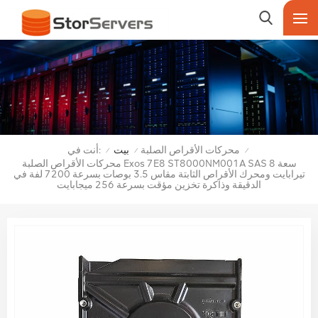
أنت في:
محركات الأقراص الصلبة
بيت
/
/
/
محركات الأقراص الصلبة Exos 7E8 ST8000NM001A SAS سعة 8
تيرابايت ومحرك الأقراص الثابتة مقاس 3.5 بوصات بسرعة 7200 لفة في
الدقيقة وذاكرة تخزين مؤقت بسرعة 256 ميجابايت