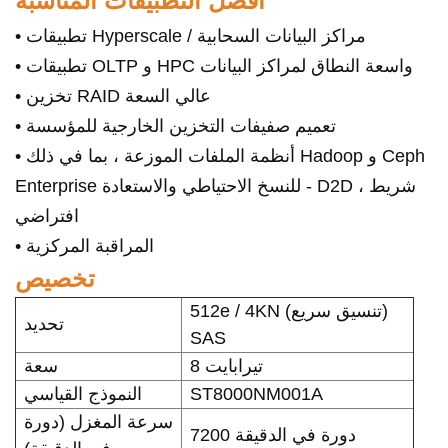
أفضل التطبيقات المناسبة
• تطبيقات Hyperscale / مراكز البيانات السحابية
• تطبيقات OLTP و HPC واسعة النطاق لمراكز البيانات
• تخزين RAID عالي السعة
• تعميم صفيفات التخزين الخارجية للمؤسسة
• أنظمة الملفات الموزعة ، بما في ذلك Hadoop و Ceph
Enterprise للنسخ الاحتياطي والاستعادة - D2D ، شريط
افتراضي
• المراقبة المركزية
تخصيص
512e / 4KN (تنسيق سريع)
تحديد
SAS
8 تيرابايت
سعة
ST8000NM001A
النموذج القياسي
سرعة المغزل (دورة
7200 دورة في الدقيقة