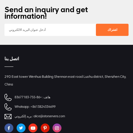
سنوات
Send an inquiry and get
information!
اتصل بنا
29D East tower Wenhua Building Shennan east road Luohu district, Shenzhen City,
China
هاتف :
+86-755-83677183
Whatsapp :
+8613824334699
alice@storservers.com
بريد إلكتروني :