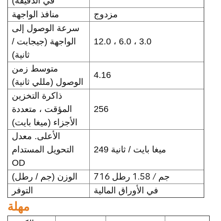
في الدقيقة)
مزدوج
منافذ الواجهة
سرعة الوصول إلى
12.0 ، 6.0 ، 3.0
الواجهة (جيجابت /
ثانية)
متوسط زمن
4.16
الوصول (مللي ثانية)
ذاكرة التخزين
256
المؤقت ، متعددة
الأجزاء (ميغا بايت)
الأعلى. معدل
249 ميغا بايت / ثانية
التحويل المستدام
OD
716 جم / 1.58 رطل
الوزن (جم / رطل)
في الأوراق المالية
التوفر
مهلة