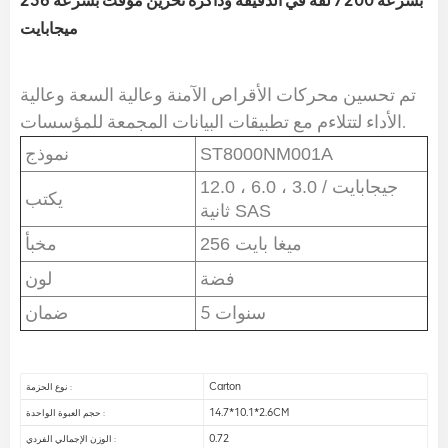
بسرعة 7200 لفة في الدقيقة وذاكرة تخزين مؤقت بسرعة 256
ميجابايت
تم تحسين محركات الأقراص الآمنة وعالية السعة وعالية
الأداء لتتلاءم مع تطبيقات البيانات المجمعة للمؤسسات.
ST8000NM001A
نموذج
12.0 ، 6.0 ، 3.0 جيجابايت /
يكتب
ثانية SAS
256 ميغا بايت
مخبأ
فضة
لون
5 سنوات
ضمان
Carton
نوع الحزمة :
14.7*10.1*2.6CM
حجم العبوة الواحدة :
0.72
الوزن الإجمالي الفردي :