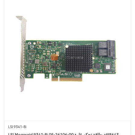
LSI 9341-8i
LSI Megaraid 9341-8i 05-26106-00 بطاقة تحكم غارة sff8643