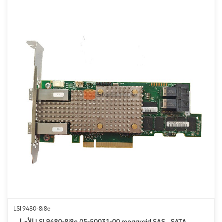
LSI 9480-8i8e
الأصلي LSI 9480-8i8e 05-50031-00 megaraid SAS ، SATA ،