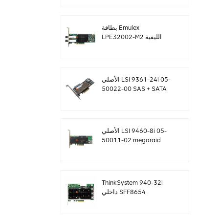
SF8643 12 جيجابايت /
ثانية
بطاقة Emulex
LPE32002-M2 الليفية
بسعة 32 جيجا بايت ثنائية
المنافذ PCIE 3.0 FC HBAs
الأصلي LSI 9361-24i 05-
50022-00 SAS + SATA
غارة تحكم sff8643
Megaraid
الأصلي LSI 9460-8i 05-
50011-02 megaraid
SAS ، SATA ، بطاقة تحكم
NVMe PCIe RAID 12
جيجابايت / ثانية
ThinkSystem 940-32i
داخلي SFF8654
4Y37A09733 بطاقة
تحكم SAS MegaRaid