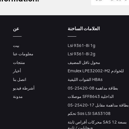
العلامات الساخنة
عن
Lsi 9361-8i 1g
بيت
Lsi 9361-8i 2g
معلومات عنا
محول ناقل المضيف
منتجات
Emulex LPE32002-M2 للخوادم
أخبار
القنوات الليفية HBAs
اتصل بنا
بطاقة مداهمة 08-25420-05
أشرطة فيديو
موصلات SFF8643 الداخلية
مدونة
بطاقة مداهمة مقابل 17-25420-05
تحكم Sas LSI SAS3108
محركات أقراص ثابتة SAS بسعة 12
جيجابايت / ثانية