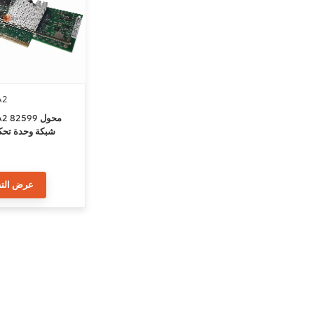
A2
-DA2 82599
شبكة وحدة تحك
عرض التف