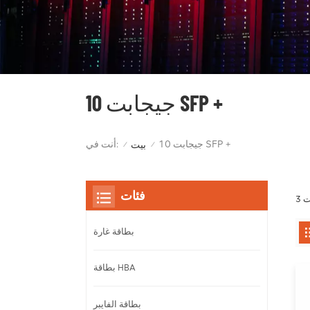
10 جيجابت SFP +
10 جيجابت SFP +
أنت في:
بيت
/
/
فئات
بطاقة غارة
بطاقة HBA
بطاقة الفايبر