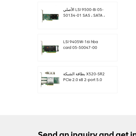
الأصلي LSI 9500-8i 05-
50134-01 SAS ، SATA ،
بطاقة NVMe HBA
sff8654
LSI 9405W-16i hba
card 05-50047-00
12Gb / s SAS SATA
NVMe Tri-Mode HBAs
بطاقة الشبكة X520-SR2
PCIe 2.0 x8 2-port 5.0
GT / s 10G إيثرنت
Send an inquiry and get i