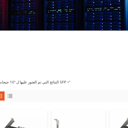
3 النتائج التي تم العثور عليها ل "10 جيجابت SFP +"