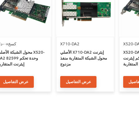
X520-D
X710-DA2
كسخء٠-داء
X520 محول
الأصلي X710-DA2 إيثرنت
محول الشبكة الأصلي X520
م إيثرنت
محول الشبكة المتقاربة منفذ
DA2 82599 وحدة تح
المتقاربة
مزدوج
إيثرنت المتقارب
اصيل
عرض التفاصيل
عرض التفاصيل