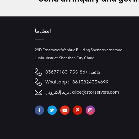
اتصل بنا
29D East tower Wenhua Building Shennan east road
Luohu district, Shenzhen City, China
هاتف :
+86-755-83677183
Whatsapp :
+8613824334699
alice@storservers.com
بريد إلكتروني :