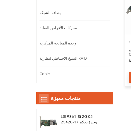
بطاقة الشبكة
محركات الأقراص الصلبة
وحده المعالجه المركزيه
-
كم
النسخ الاحتياطي لبطارية RAID
ة
Cable
منتجات مميزة
LSI 9361-8i 2G 05-
25420-17 وحدة تحكم
بطاقة غارة sas Megaraid