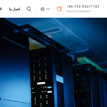
+86-755-83677183
اتصل بنا
ال
AR
Have any Question ?