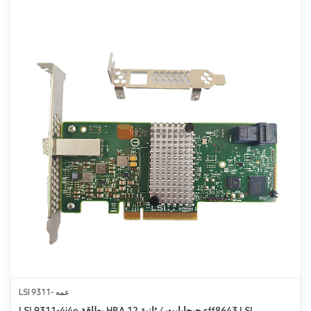
LSI 9311- عمه
LSI 9311-4i4e بطاقة HBA 12 جيجابايت / ثانية sff8643 LSI