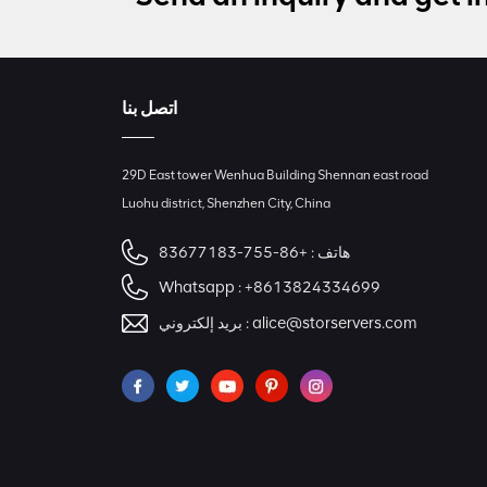
اتصل بنا
29D East tower Wenhua Building Shennan east road
Luohu district, Shenzhen City, China
هاتف :
+86-755-83677183
Whatsapp :
+8613824334699
alice@storservers.com
بريد إلكتروني :