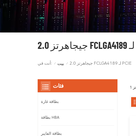
PC
2.0 جيجاهرتز FCLGA4189 لـ PCIE
أنت في:
بيت
/
/
فئات
بطاقة غارة
بطاقة HBA
بطاقة الفايبر