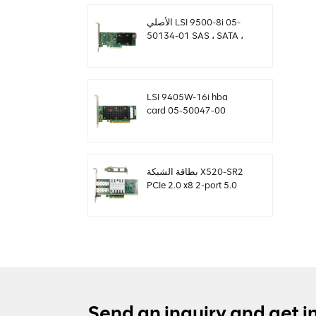
الأصلي LSI 9500-8i 05-
50134-01 SAS ، SATA ،
بطاقة NVMe HBA
sff8654
LSI 9405W-16i hba
card 05-50047-00
12Gb / s SAS SATA
NVMe Tri-Mode HBAs
بطاقة الشبكة X520-SR2
PCIe 2.0 x8 2-port 5.0
GT / s 10G إيثرنت
Send an inquiry and get i