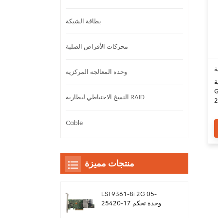
بطاقة الشبكة
محركات الأقراص الصلبة
ة
وحده المعالجه المركزيه
X
ج
النسخ الاحتياطي لبطارية RAID
28-Core 56-
F
Cable
منتجات مميزة
LSI 9361-8i 2G 05-
25420-17 وحدة تحكم
بطاقة غارة sas Megaraid