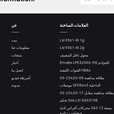
العلامات الساخنة
عن
Lsi 9361-8i 1g
بيت
Lsi 9361-8i 2g
معلومات عنا
محول ناقل المضيف
منتجات
Emulex LPE32002-M2 للخوادم
أخبار
القنوات الليفية HBAs
اتصل بنا
بطاقة مداهمة 08-25420-05
أشرطة فيديو
موصلات SFF8643 الداخلية
مدونة
بطاقة مداهمة مقابل 17-25420-05
تحكم Sas LSI SAS3108
محركات أقراص ثابتة SAS بسعة 12
جيجابايت / ثانية