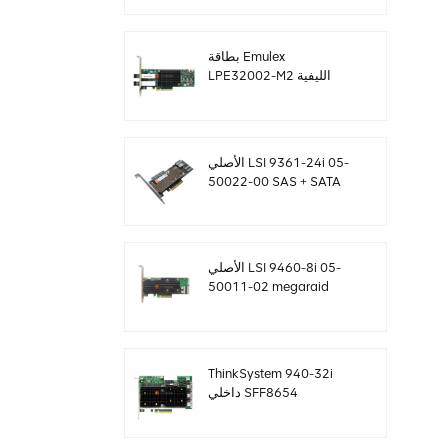
SF8643 12 جيجابايت /
ثانية
بطاقة Emulex
LPE32002-M2 الليفية
بسعة 32 جيجا بايت ثنائية
المنافذ PCIE 3.0 FC HBAs
الأصلي LSI 9361-24i 05-
50022-00 SAS + SATA
غارة تحكم sff8643
Megaraid
الأصلي LSI 9460-8i 05-
50011-02 megaraid
SAS ، SATA ، بطاقة تحكم
NVMe PCIe RAID 12
جيجابايت / ثانية
ThinkSystem 940-32i
داخلي SFF8654
4Y37A09733 بطاقة
تحكم SAS MegaRaid