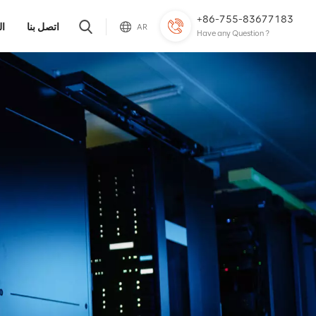
+86-755-83677183
اتصل بنا
ال
AR
Have any Question ?