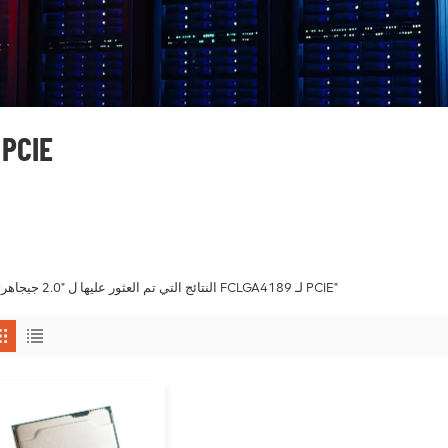
2.0 جيجاهرتز FCLGA4189 لـ IE
1 النتائج التي تم العثور عليها ل "2.0 جيجاهرتز FCLGA4189 لـ PCIE"