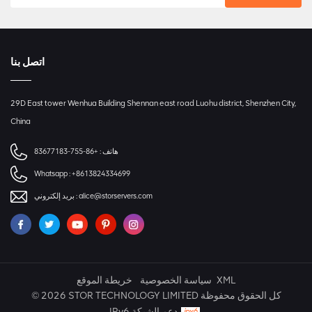
اتصل بنا
29D East tower Wenhua Building Shennan east road Luohu district, Shenzhen City,
China
هاتف :
+86-755-83677183
Whatsapp :
+8613824334699
alice@storservers.com
بريد إلكتروني :
XML
سياسة الخصوصية
خريطة الموقع
© 2026 STOR TECHNOLOGY LIMITED كل الحقوق محفوظة
IPv6 دعم الشبكة