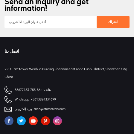
Send an inquiry and get
information!
اتصل بنا
29D East tower Wenhua Building Shennan east road Luohu district, Shenzhen City,
China
هاتف :
+86-755-83677183
Whatsapp :
+8613824334699
alice@storservers.com
بريد إلكتروني :