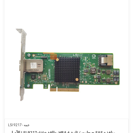
LSI 9217- عمه
الأصلي LSI 9217-4i4e بطاقة HBA 6 جيجابت / ثانية SAS + منافذ