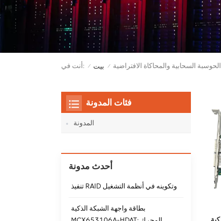
الحوسبة السحابية والمحاكاة الافتراضية
أنت في:
بيت
/
/
فئات المدونة
المدونة
أحدث مدونة
تنفيذ RAID وتكوينه في أنظمة التشغيل
بطاقة واجهة الشبكة الذكية
MCX653106A-HDAT: المحرك