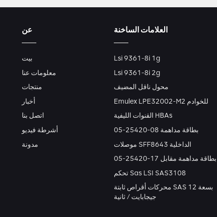
العلامات الساخنة
عن
Lsi 9361-8i 1g
بيت
Lsi 9361-8i 2g
معلومات عنا
محول ناقل المضيف
منتجات
Emulex LPE32002-M2 للخوادم
أخبار
القنوات الليفية HBAs
اتصل بنا
بطاقة مداهمة 08-25420-05
أشرطة فيديو
موصلات SFF8643 الداخلية
مدونة
بطاقة مداهمة مقابل 17-25420-05
تحكم Sas LSI SAS3108
محركات أقراص ثابتة SAS بسعة 12
جيجابايت / ثانية