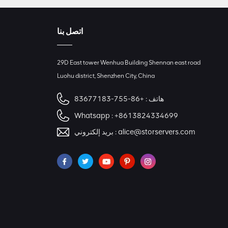
اتصل بنا
29D East tower Wenhua Building Shennan east road
Luohu district, Shenzhen City, China
هاتف :
+86-755-83677183
Whatsapp :
+8613824334699
alice@storservers.com
بريد إلكتروني :