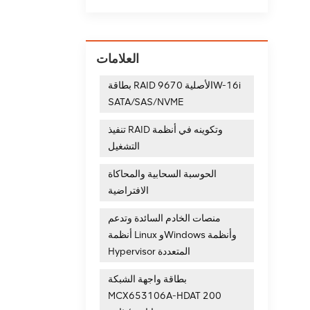
MC مفتاح البنية التحتية
العلامات
بطاقة RAID الأصلية 9670W-16i
SATA/SAS/NVME
تنفيذ RAID وتكوينه في أنظمة
التشغيل
الحوسبة السحابية والمحاكاة
الافتراضية
منصات الخادم السائدة وتدعم
أنظمة Linux وWindows وأنظمة
Hypervisor المتعددة
بطاقة واجهة الشبكة
MCX653106A-HDAT 200