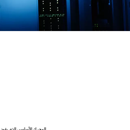
بطاقة واجهة الشبكة الذكية MCX653106A-HDAT: المحر