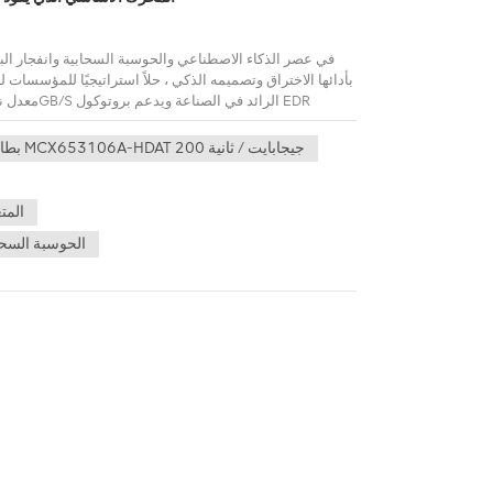
في عصر الذكاء الاصطناعي والحوسبة السحابية وانفجار البيا
بطاقة واجهة الشبكة MCX653106A-HDAT 200 جيجابايت / ثانية
وتحليل البيانات في الوقت الفعلي ، وخاصةً لتداول التردد ال
منصات الخادم السائدة وتدعم أنظمة ux
الحوسبة السحاب
سياسات الشبكة ، مثل موازنة التحميل الديناميكية ، وجد