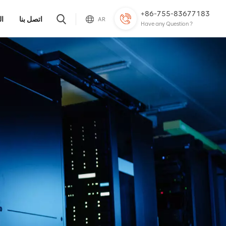
+86-755-83677183
اتصل بنا
ال
AR
Have any Question ?