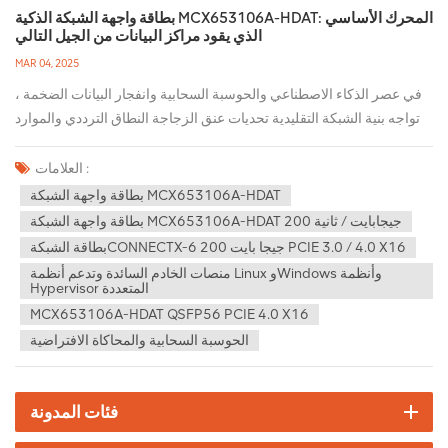
بطاقة واجهة الشبكة الذكية MCX653106A-HDAT: المحرك الأساسي
الذي يقود مراكز البيانات من الجيل التالي
MAR 04, 2025
في عصر الذكاء الاصطناعي والحوسبة السحابية وانفجار البيانات الضخمة ،
تواجه بنية الشبكة التقليدية تحديات عنق الزجاجة النطاق الترددي والموارد
العالية وموارد وحدة المعالجة المركزية. MCX653106A-HDAT أصبح ذكي
NIC ، بأدائها الاختراق وتصميمه الذكي ، حلاً استراتيجيًا للمؤسسات لبناء
العلامات :
مراكز بيانات عالية الأداء.1. إعادة تعريف معيار نقل الشبكةيتبنى
بطاقة واجهة الشبكة MCX653106A-HDAT
MCX653106A-HDAT معدل نقل 200GB/S الرائد في الصناعة ويدعم
بطاقة واجهة الشبكة MCX653106A-HDAT 200 جيجابايت / ثانية
بروتوكول EDR Infiniband و 200 جيجا بايت ثنائي الوضع. هذا المعدل أعلى
بطاقة الشبكةCONNECTX-6 200 جيجا بايت PCIE 3.0 / 4.0 X16
5 مرات من المعدل التقليدي الذي يبلغ طوله 40 جيجا بايت ، ويمكنه نقل
منصات الخادم السائدة وتدعم أنظمة Linux وWindows وأنظمة
حوالي 25 جيجابايت من البيانات (أي ما يعادل 5 أفلام 4K) في ثانية واحدة ،
Hypervisor المتعددة
وهو مناسب تمامًا لسيناريوهات الإنتاجية العالية مثل تدريب نموذج الذكاء
MCX653106A-HDAT QSFP56 PCIE 4.0 X16
الاصطناعي وتحليل البيانات في الوقت الفعلي ، وخاصةً لتداول التردد المالي
الحوسبة السحابية والمحاكاة الافتراضية
العالي ، واتخاذ القرارات ذاتية القيادة ، وغيرها من المآسي مع المتطلبات
الصادرة عن الوقت الحقيقي. 2. أطلق العنان لإمكانات موارد الحوسبةتعتمد
NICS التقليدية على وحدة المعالجة المركزية لمعالجة بروتوكولات الشبكة ،
فئات المدونة
مما يؤدي إلى ما يصل إلى 30 ٪ من الطاقة الحسابية التي يتم شغلها.تسريع