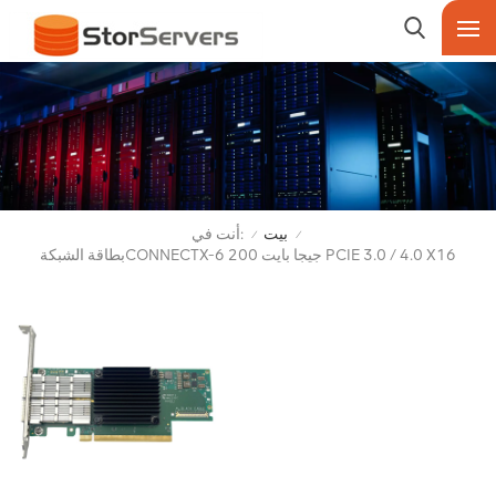
أنت في:
بيت
/
/
بطاقة الشبكةCONNECTX-6 200 جيجا بايت PCIE 3.0 / 4.0 X16