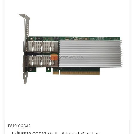
E810-CQDA2
الأصلي E810-CQDA2 محول شبكة إيثرنت ثنائي المنفذ