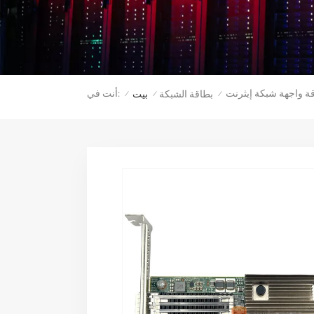
أنت في:
بطاقة الشبكة
بيت
/
/
/