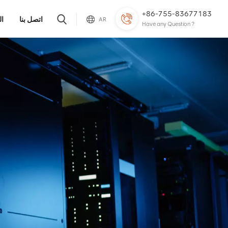
+86-755-83677183
اتصل بنا
ال
AR
Have any Question ?