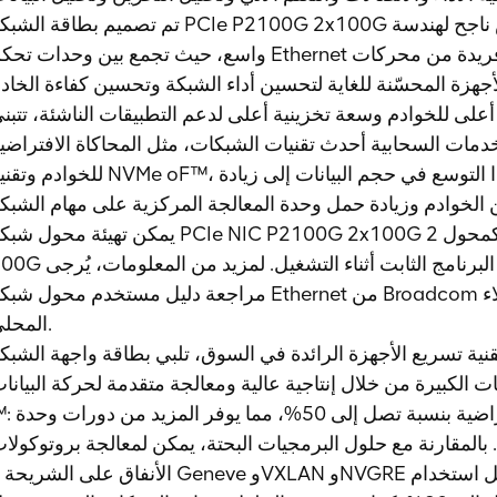
تم تصميم بطاقة الشبكة PCIe P2100G 2x100G على أساس ناجح لهندسة Broadcom المنتشرة على
واسع، حيث تجمع بين وحدات تحكم Ethernet ذات النطاق الترددي العالي ومجموعة فريدة من محر
على للخوادم وسعة تخزينية أعلى لدعم التطبيقات الناشئة، تتبن
مات السحابية أحدث تقنيات الشبكات، مثل المحاكاة الافتراضي
للخوادم وتقنية NVMe oF™، لتحقيق تحديث مراكز البيانات. وقد أدى هذا التوسع في حجم البيانات 
يمكن تهيئة محول شبكة PCIe NIC P2100G 2x100G كمحول 2x100G، حيث يكون المنفذ 0 نشطً
200G والمنفذ 1 معطلاً. يمكن تهيئة هذا من خلال البرنامج الثابت أثناء التش
مراجعة دليل مستخدم محول شبكة Ethernet من Broadcom أو الاتصال بمركز خدمة عملاء adcom
المحلي.
 تسريع الأجهزة الرائدة في السوق، تلبي بطاقة واجهة الشبكة P2100G 2x100G PCIe متطلبا
الكبيرة من خلال إنتاجية عالية ومعالجة متقدمة لحركة البيانات. ruFlow
™: تزيد هذه الميزة من كثافة الأجهزة الافتراضية بنسبة تصل
. بالمقارنة مع حلول البرمجيات البحتة، يمكن لمعالجة بروتوكولا
الأنفاق على الشريحة لـ Geneve وVXLAN وNVGRE زيادة الإنتاجية بما يصل إلى 5 مرات مع تقليل اس