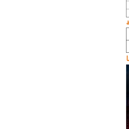
50134-01 SAS ، SATA ،
بطاقة NVMe HBA sff8654
LSI 9405W-16i hba card
05-50047-00 12Gb / s
SAS SATA NVMe Tri-
Mode HBAs
بطاقة الشبكة X520-SR2
PCIe 2.0 x8 2-port 5.0 GT
/ s 10G إيثرنت