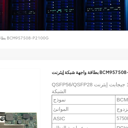
بطاقة واجهة شبكة إيثرنت BCM957508-P2100G
 إيثرنت BCM957508-P2100G
الشبكة
BCM
نموذج
زدوج
الموانئ
ASIC
نوع واجهة النظام
PCIe