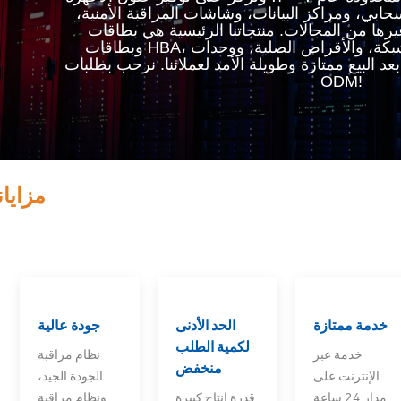
حابي، ومراكز البيانات، وشاشات المراقبة الأمنية،
 من المجالات. منتجاتنا الرئيسية هي بطاقات Raid،
وبطاقات HBA، وبطاقات الألياف، وبطاقات الشبكة، والأقراص الصلبة، ووحدات
عد البيع ممتازة وطويلة الأمد لعملائنا. نرحب بطلبات
ODM!
مزايان
خدمة ممتازة
الحد الأدنى
جودة عالية
لكمية الطلب
خدمة عبر
نظام مراقبة
منخفض
الإنترنت على
الجودة الجيد،
مدار 24 ساعة
قدرة إنتاج كبيرة
ونظام مراقبة