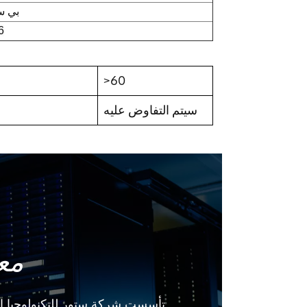
بي سي 
6
>60
سيتم التفاوض عليه
مع