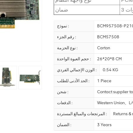
وات
ضمان
BCM957508-P21
نموذج :
BCM57508
رقم الجزء :
Carton
نوع الحزمة :
26*20*8 CM
حجم العبوة الواحدة :
0.54 KG
الوزن الإجمالي الفردي :
1 Piece
الحد الأدنى للطلب :
Contact supplier to
شحن :
Western Union、
الدفعات :
Returns &
المرتجعات والمبالغ المستردة :
3 Years
الضمان :