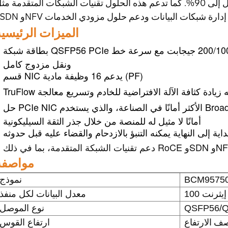
وحدة المعالجة المركزية بنسبة تصل إلى 90%. كما تدعم هذه الحلول تقنيات الشبكات المتقدمة مثل CE
الميزات الرئيسية
بطاقة شبكة QSFP56 PCIe ثنائية المنفذ متوافقة بسرعة 200/100/50/40/25/10 جيجابت مع سرعة خط
ونقل مزدوج كامل
قسم NIC يدعم 16 وظيفة مادية (PF)
حل PCIe NIC الأكثر أمانًا في الصناعة، والذي يستخدم BroadSAFE من Broadcom Technology يوفر
أمانًا لا مثيل له للمنصة من خلال جذر الثقة السيليكونية
ية إلى النهاية يمكنه التنبؤ بالازدحام والقضاء عليه قبل حدوثه
مواصفة
BCM95750
نموذج
 إيثرنت
معدل البيانات لكل منفذ
QSFP56/
نوع الموصل
 الارتفاع
ارتفاع القوس