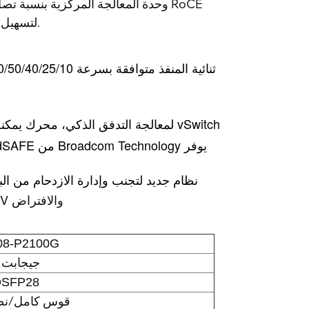
وSDN وNFV لتسهيل إدارة شبكات البيانات ودعم حلول مزودي الخدمات.
TruFlow لمعالجة التدفق الذكي، محرك يمكنه زيادة كثافة الآلة الافتراضية للخادم وتسريع معالجة vSwitch
نظام جديد لتجنب وإدارة الازدحام من البدا
دعم تقنيات الشبكة المتقدمة، بما في ذلك RoCE وSDN وNFV والافتراض
8-P2100G
100 جيجابت
QSFP28
قوس كامل/نصف