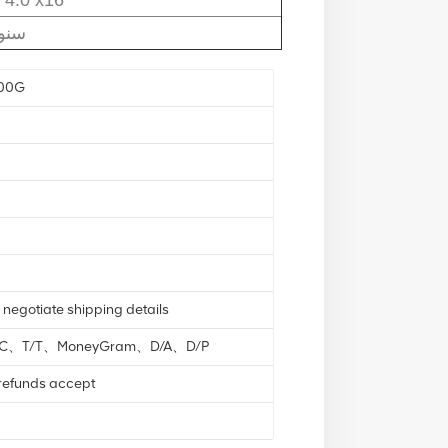
3 سن
00G
 negotiate shipping details
L/C、T/T、MoneyGram、D/A、D/P
 refunds accept