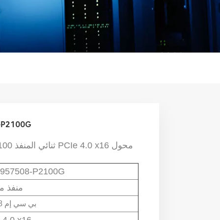
بطاقة واجهة شبكة
محول
PCIe 4.0 x16
إيثرنت
QSFP56/QSFP28 ثنائي المنفذ 100 جيجابت
957508-P2100G
منفذ م
بي سي إم 57508
 4.0 x16