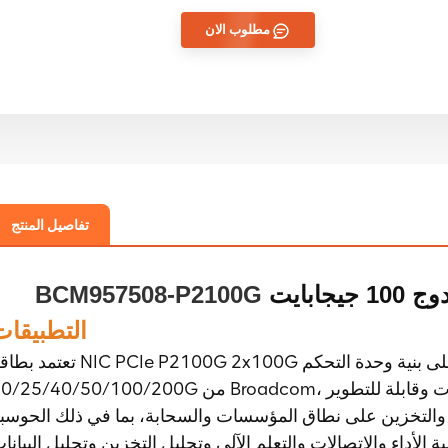
مطلوب الان
تفاصيل المنتج
يجابايت
BCM957508-P2100G 
التطبيقات
تعتمد بطاقة NIC PCIe P2100G 2x100G على بنية وحدة التحكم Ethernet القابل
10/25/40/50/100/200G من Broadcom، وهي مصممة لبناء حلول شبكة غنية بالمميزات وقابلة للت
والتخزين على نطاق المؤسسات والسحابة، بما في ذلك الحوسب