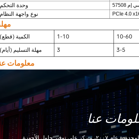
وحدة التحكم
إم 57508
نوع واجهة النظام
PCIe 4.0 x1
مهلة
10-60
1-10
الكمية (قطع)
3-5
3
مهلة التسليم (أيام)
معلومات عنا
لومات عنا
تأسست شركة ستور للتكنولوجيا المحدودة عام ٢٠٠٧، وتركز على توفير حلول الأجهزة