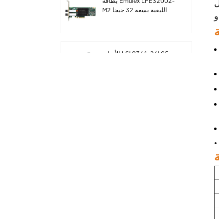
بطاقة Emulex LPE32002-
Ro
M2 الليفية بسعة 32 جيجا
بايت ثنائية المنافذ PCIE 3.0
FC HBAs
الأصلي LSI 9361-24i 05-
50022-00 SAS + SATA
غارة تحكم sff8643
Megaraid
الأصلي LSI 9460-8i 05-
50011-02 megaraid
SAS ، SATA ، بطاقة تحكم
NVMe PCIe RAID 12
جيجابايت / ثانية
ThinkSystem 940-32i
داخلي SFF8654
4Y37A09733 بطاقة تحكم
SAS MegaRaid
الأصلي LSI 9500-8i 05-