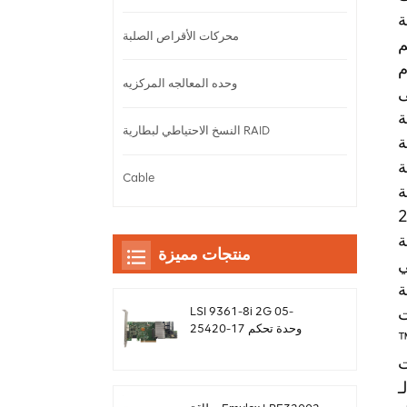
 نطاق
محركات الأقراص الصلبة
كات
وحده المعالجه المركزيه
ى
ة
النسخ الاحتياطي لبطارية RAID
إلى زيادة
Cable
ا عند
غيل. لمزيد من المعلومات، يُرجى
Bro
منتجات مميزة
ت
T
LSI 9361-8i 2G 05-
25420-17 وحدة تحكم
 إلى 50%، مما يوفر المزيد من دورات وحدة
بطاقة غارة sas Megaraid
ت
SF8643 12 جيجابايت /
ثانية
تخدام