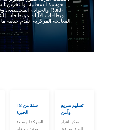
للحوسبة السحابية، والتخزين الس
والخوادم المخصصة، وغيرها
المعالجة المركزية. نقدم خدمة ما ب
تسليم سريع
18 سنة من
وآمن
الخبرة
يمكن إعداد
الشركة المصنعة
العينة بسرعة.
المهنية منذ عام