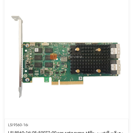
LSI 9560-16i
LSI 9560-16i 05-50077-00 sas sata nvme محولات التخزين بطاقة