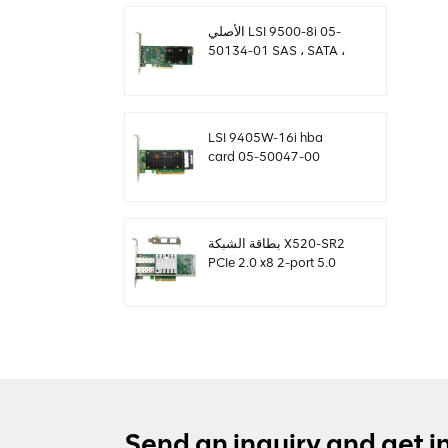
الأصلي LSI 9500-8i 05-
50134-01 SAS ، SATA ،
بطاقة NVMe HBA
sff8654
LSI 9405W-16i hba
card 05-50047-00
12Gb / s SAS SATA
NVMe Tri-Mode HBAs
بطاقة الشبكة X520-SR2
PCIe 2.0 x8 2-port 5.0
GT / s 10G إيثرنت
Send an inquiry and get i