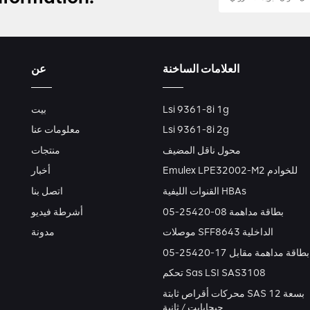
العلامات الساخنة
عن
Lsi 9361-8i 1g
بيت
Lsi 9361-8i 2g
معلومات عنا
محول ناقل المضيف
منتجات
Emulex LPE32002-M2 للخوادم
أخبار
القنوات الليفية HBAs
اتصل بنا
بطاقة مداهمة 08-25420-05
أشرطة فيديو
موصلات SFF8643 الداخلية
مدونة
بطاقة مداهمة مقابل 17-25420-05
تحكم Sas LSI SAS3108
محركات أقراص ثابتة SAS بسعة 12
جيجابايت / ثانية