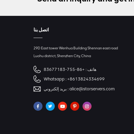
اتصل بنا
29D East tower Wenhua Building Shennan east road
Luohu district, Shenzhen City, China
هاتف :
+86-755-83677183
Whatsapp :
+8613824334699
alice@storservers.com
بريد إلكتروني :