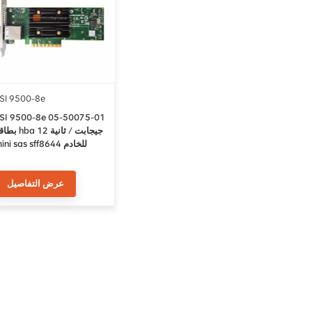
SI 9500-8e
SI 9500-8e 05-50075-01
بطاقة hba 12 جيجابت /
mini sas sff8644 للخادم
عرض التفاصيل