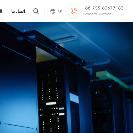
+86-755-83677183
اتصل بنا
ال
AR
Have any Question ?