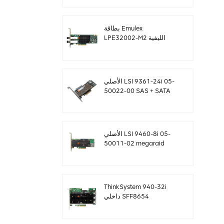
SF8643 12 جيجابايت /
ثانية
بطاقة Emulex
LPE32002-M2 الليفية
بسعة 32 جيجا بايت ثنائية
المنافذ PCIE 3.0 FC HBAs
الأصلي LSI 9361-24i 05-
50022-00 SAS + SATA
غارة تحكم sff8643
Megaraid
الأصلي LSI 9460-8i 05-
50011-02 megaraid
SAS ، SATA ، بطاقة تحكم
NVMe PCIe RAID 12
جيجابايت / ثانية
ThinkSystem 940-32i
داخلي SFF8654
4Y37A09733 بطاقة
تحكم SAS MegaRaid