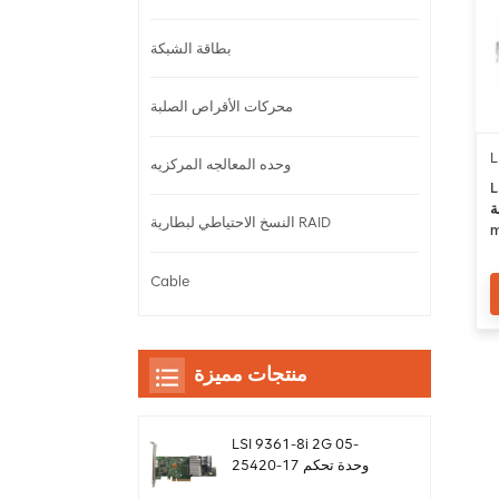
بطاقة الشبكة
محركات الأقراص الصلبة
L
وحده المعالجه المركزيه
L
 ثانية
النسخ الاحتياطي لبطارية RAID
Cable
منتجات مميزة
LSI 9361-8i 2G 05-
25420-17 وحدة تحكم
بطاقة غارة sas Megaraid