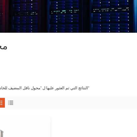
مح
1 النتائج التي تم العثور عليها ل "محول ناقل المضيف للخادم"