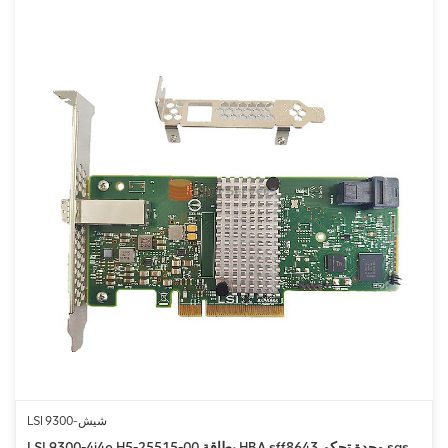
LSI 9300-شيش
LSI 9300-4i4e H5-25515-00 بطاقة HBA sff8643 وحدة تحكم sas