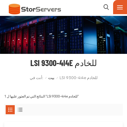
LSI 9300-4I4E للخادم
أنت في:
LSI 9300-4i4e للخادم
بيت
/
/
1 النتائج التي تم العثور عليها ل "LSI 9300-4i4e للخادم"