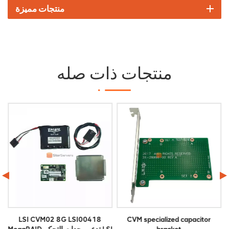
منتجات مميزة
منتجات ذات صله
LSI CVPM02 05-50038-00 طقم
CVM specialized capacitor