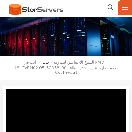
أنت في:
النسخ الاحتياطي لبطارية RAID
بيت
/
/
/
LSI CVPM02 05-50038-00 طقم بطارية غارة وحدة الطاقة
Cachevault