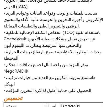
• لا يتطلب امتثالًا خاصًا للشحن من اتحاد النقل الجوي
الدولي (IATA).
• مناسب للملفات والويب وقواعد البيانات وخوادم البريد
الإلكتروني وأجهزة التخزين والحوسبة عالية الأداء والمحتوى
الرقمي والتصوير الطبي والتطبيقات المماثلة.
• انخفاض التكلفة الإجمالية للملكية (TCO) باستخدام تقنية
CacheVault عن طريق تقليل مشكلات صيانة الأجهزة
والتخلص منها المرتبطة ببطاريات الليثيوم أيون
• وحدات البطارية الاحتياطية تسمح بارتفاع درجات الحرارة
المحيطة
• يوفر المزيد من راحة البال لجميع بطاقات التحكم
MegaRAID®
• ه
استمتع بمرونة التكوين مع العديد من خيارات تركيب
الهيكل
• الحصول على حماية أطول لذاكرة التخزين المؤقت
تخصيص
إل إس آي CVPM02
نموذج