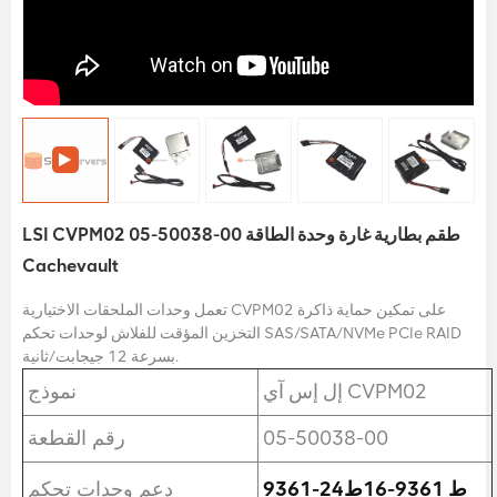
LSI CVPM02 05-50038-00 طقم بطارية غارة وحدة الطاقة
Cachevault
تعمل وحدات الملحقات الاختيارية CVPM02 على تمكين حماية ذاكرة
التخزين المؤقت للفلاش لوحدات تحكم SAS/SATA/NVMe PCIe RAID
بسرعة 12 جيجابت/ثانية.
إل إس آي CVPM02
نموذج
05-50038-00
رقم القطعة
9361-24ط
9361-16ط
دعم وحدات تحكم