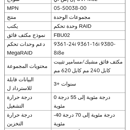
05-50038-00
MPN
مجموعات الوحدة
منتج
وحدة تحكم RAID
يكتب
FBU02
نموذج مكثف فائق
9361-24i 9361-16i 9380-
دعم وحدات تحكم
8i8e
MegaRAID
مكثف فائق مشبك/مسامير تثبيت
محتويات المجموعة
كابل 240 مم كابل 620 مم
البيانات قابلة
3+ سنوات
للاسترداد ل
0 درجة مئوية إلى 55 درجة
درجة حرارة
مئوية
التشغيل
-40 درجة مئوية إلى 70 درجة
درجة حرارة
مئوية
التخزين