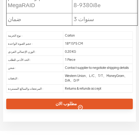
9380-8i8e
MegaRAID
3 سنوات
ضمان
Carton
نوع الحزمة :
18*15*5 CM
حجم العبوة الواحدة :
0.20 KG
الوزن الإجمالي الفردي :
1 Piece
الحد الأدنى للطلب :
Contact supplier to negotiate shipping details
شحن :
Western Union、L/C、T/T、MoneyGram、
الدفعات :
D/A、D/P
Returns & refunds accept
المرتجعات والمبالغ المستردة :
مطلوب الان