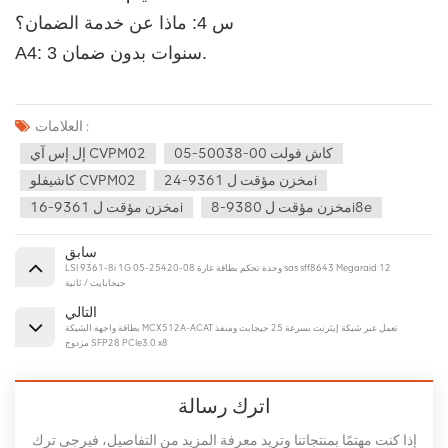
س 4: ماذا عن خدمة الضمان؟ 
A4: 3 سنوات بدون ضمان.
العلامات :
05-50038-00 كاش فولت
إل إس آي CVPM02
مخزن مؤقت ل 9361-24i
كاشيفلو CVPM02
مخزن مؤقت ل 9380-8i8e
مخزن مؤقت ل 9361-16i
سابق
LSI 9361-8i 1G 05-25420-08 وحدة تحكم بطاقة غارة sas sff8643 Megaraid 12
جيجابايت / ثانية
التالي
بطاقة واجهة الشبكة MCX512A-ACAT تعمل عبر شبكة إيثرنت بسرعة 25 جيجابت ومنفذ
مزدوج SFP28 PCIe3.0 x8
اترك رسالة
إذا كنت مهتمًا بمنتجاتنا وتريد معرفة المزيد من التفاصيل، فيرجى ترك