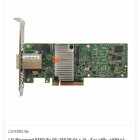
LSI 9380-8e
LSI Megaraid 9380-8e 05-25528-04 بطاقة تحكم غارة sff8644