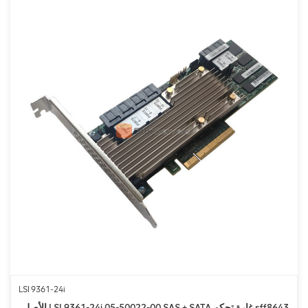
LSI 9361-24i
الأصلي LSI 9361-24i 05-50022-00 SAS + SATA غارة تحكم sff8643