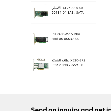
الأصلي LSI 9500-8i 05-
50134-01 SAS ، SATA ،
بطاقة NVMe HBA
sff8654
LSI 9405W-16i hba
card 05-50047-00
12Gb / s SAS SATA
NVMe Tri-Mode HBAs
بطاقة الشبكة X520-SR2
PCIe 2.0 x8 2-port 5.0
GT / s 10G إيثرنت
Send an inquiry and get i