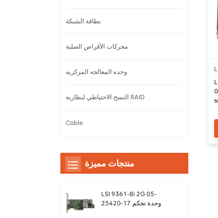
بطاقة الشبكة
محركات الأقراص الصلبة
L
وحده المعالجه المركزيه
L
طاقة غارة
النسخ الاحتياطي لبطارية RAID
s
ة
Cable
منتجات مميزة
LSI 9361-8i 2G 05-
25420-17 وحدة تحكم
بطاقة غارة sas Megaraid