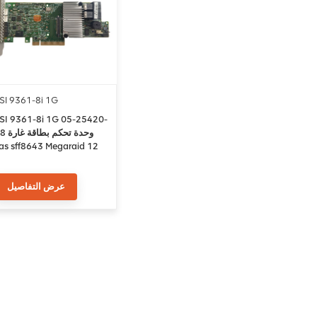
SI 9361-8i 1G
SI 9361-8i 1G 05-25420-
08 وحدة تحكم ب
as sff8643 Megaraid 12
جيجابايت / ثاني
عرض التفاصيل