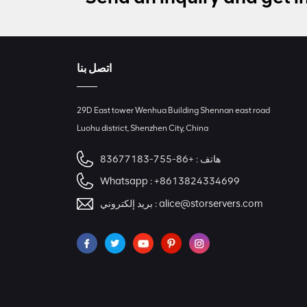
اتصل بنا
29D East tower Wenhua Building Shennan east road
Luohu district, Shenzhen City, China
هاتف :
+86-755-83677183
Whatsapp :
+8613824334699
alice@storservers.com
بريد إلكتروني :