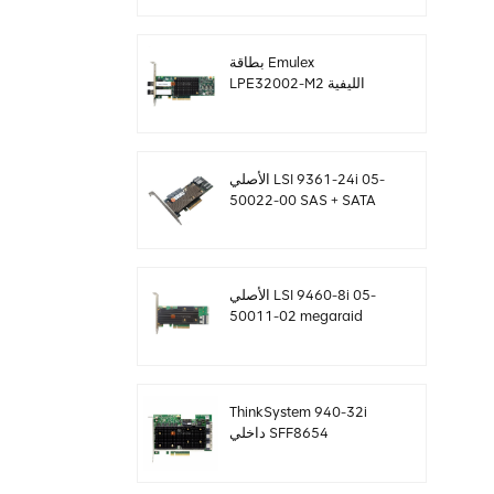
SF8643 12 جيجابايت /
ثانية
بطاقة Emulex
LPE32002-M2 الليفية
بسعة 32 جيجا بايت ثنائية
المنافذ PCIE 3.0 FC HBAs
الأصلي LSI 9361-24i 05-
50022-00 SAS + SATA
غارة تحكم sff8643
Megaraid
الأصلي LSI 9460-8i 05-
50011-02 megaraid
SAS ، SATA ، بطاقة تحكم
NVMe PCIe RAID 12
جيجابايت / ثانية
ThinkSystem 940-32i
داخلي SFF8654
4Y37A09733 بطاقة
تحكم SAS MegaRaid