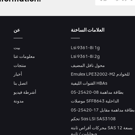
العلامات الساخنة
عن
Lsi 9361-8i 1g
بيت
Lsi 9361-8i 2g
معلومات عنا
محول ناقل المضيف
منتجات
Emulex LPE32002-M2 للخوادم
أخبار
القنوات الليفية HBAs
اتصل بنا
بطاقة مداهمة 08-25420-05
أشرطة فيديو
موصلات SFF8643 الداخلية
مدونة
بطاقة مداهمة مقابل 17-25420-05
تحكم Sas LSI SAS3108
محركات أقراص ثابتة SAS بسعة 12
جيجابايت / ثانية