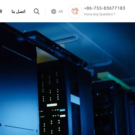
+86-755-83677183
اتصل بنا
ال
AR
Have any Question ?