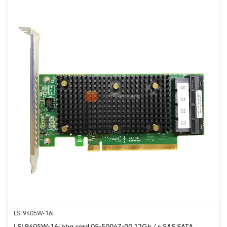
LSI 9405W-16i
LSI 9405W-16i hba card 05-50047-00 12Gb / s SAS SATA