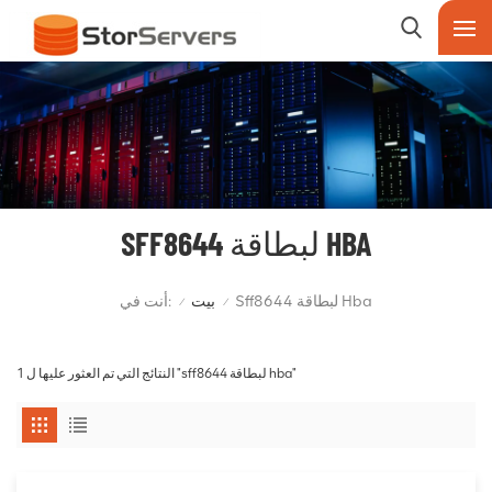
SFF8644 لبطاقة HBA
أنت في:
Sff8644 لبطاقة Hba
بيت
/
/
1 النتائج التي تم العثور عليها ل "sff8644 لبطاقة hba"