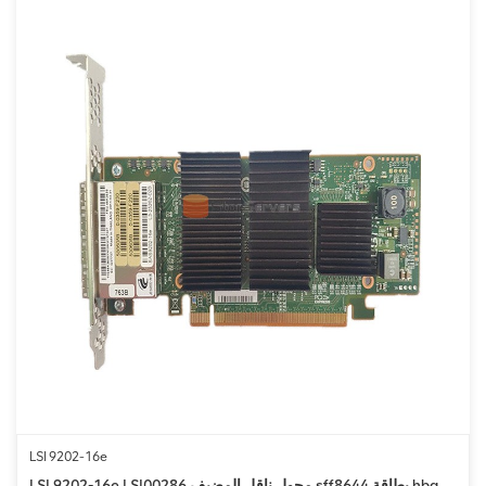
LSI 9202-16e
LSI 9202-16e LSI00286 محول ناقل المضيف sff8644 بطاقة hba