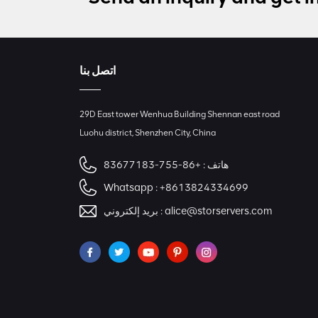
اتصل بنا
29D East tower Wenhua Building Shennan east road
Luohu district, Shenzhen City, China
هاتف :
+86-755-83677183
Whatsapp :
+8613824334699
alice@storservers.com
بريد إلكتروني :