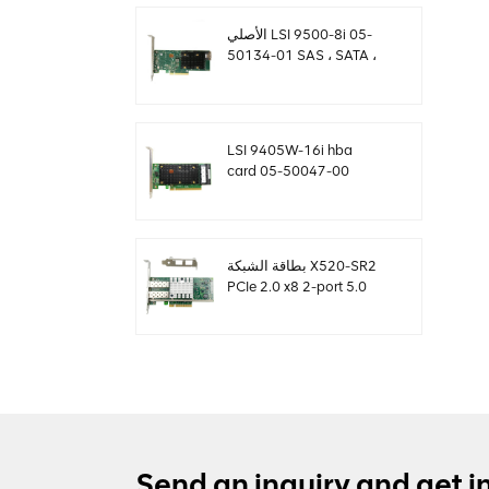
الأصلي LSI 9500-8i 05-
50134-01 SAS ، SATA ،
بطاقة NVMe HBA
sff8654
LSI 9405W-16i hba
card 05-50047-00
12Gb / s SAS SATA
NVMe Tri-Mode HBAs
بطاقة الشبكة X520-SR2
PCIe 2.0 x8 2-port 5.0
GT / s 10G إيثرنت
Send an inquiry and get i