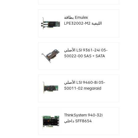
SF8643 12 جيجابايت /
ثانية
بطاقة Emulex
LPE32002-M2 الليفية
بسعة 32 جيجا بايت ثنائية
المنافذ PCIE 3.0 FC HBAs
الأصلي LSI 9361-24i 05-
50022-00 SAS + SATA
غارة تحكم sff8643
Megaraid
الأصلي LSI 9460-8i 05-
50011-02 megaraid
SAS ، SATA ، بطاقة تحكم
NVMe PCIe RAID 12
جيجابايت / ثانية
ThinkSystem 940-32i
داخلي SFF8654
4Y37A09733 بطاقة
تحكم SAS MegaRaid