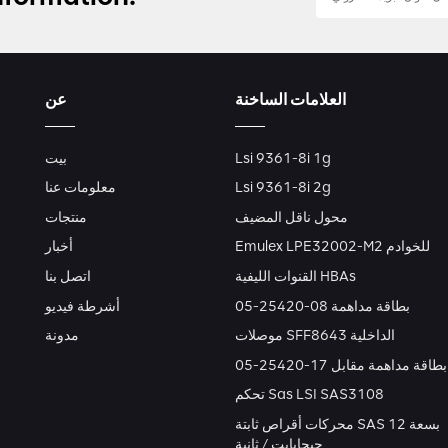
العلامات الساخنة
عن
Lsi 9361-8i 1g
بيت
Lsi 9361-8i 2g
معلومات عنا
محول ناقل المضيف
منتجات
Emulex LPE32002-M2 للخوادم
أخبار
القنوات الليفية HBAs
اتصل بنا
بطاقة مداهمة 08-25420-05
أشرطة فيديو
موصلات SFF8643 الداخلية
مدونة
بطاقة مداهمة مقابل 17-25420-05
تحكم Sas LSI SAS3108
محركات أقراص ثابتة SAS بسعة 12
جيجابايت / ثانية