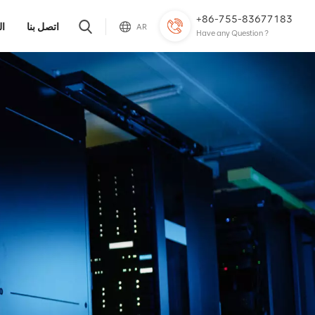
+86-755-83677183
اتصل بنا
ال
AR
Have any Question ?