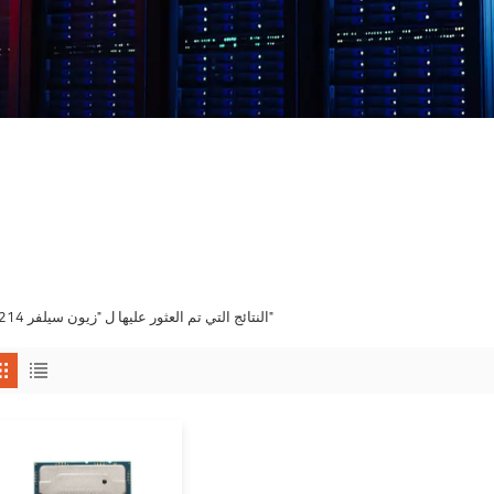
1 النتائج التي تم العثور عليها ل "زيون سيلفر 4214"