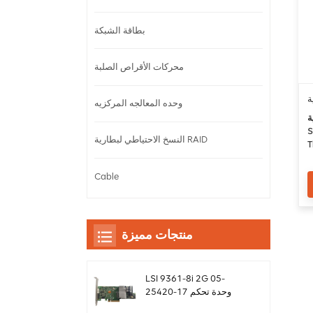
بطاقة الشبكة
محركات الأقراص الصلبة
ة
وحده المعالجه المركزيه
X
S
النسخ الاحتياطي لبطارية RAID
T
2
Cable
منتجات مميزة
LSI 9361-8i 2G 05-
25420-17 وحدة تحكم
بطاقة غارة sas Megaraid