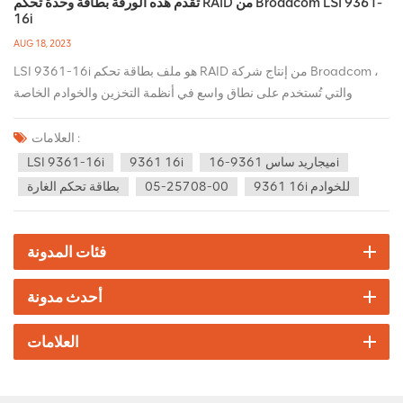
تقدم هذه الورقة بطاقة وحدة تحكم RAID من Broadcom LSI 9361-
16i
AUG 18, 2023
LSI 9361-16i هو ملف بطاقة تحكم RAID من إنتاج شركة Broadcom ،
والتي تُستخدم على نطاق واسع في أنظمة التخزين والخوادم الخاصة
بالمؤسسات. اسمحوا لي أن أقدم بإيجاز بعض المواصفات والمزايا الشائعة
لـ LSI 9361-16i ( 05-25708-00 ): تخصيص: 1. الواجهة: PCIe 3.0x8
العلامات :
(متوافق مع الإصدارات السابقة مع PCIe 2.0) 2-المنافذ: 16 منفذ SAS /
ميجاريد ساس 9361-16i
9361 16i
LSI 9361-16i
SATA داخلي 3.دعم مستوى RAID: RAID 0 و RAID 1 و RAID 10 و RAID
9361 16i للخوادم
05-25708-00
بطاقة تحكم الغارة
5 و RAID 50 و RAID 6 و RAID 60 4. توسيع سعة التخزين: يدعم حتى
256 جهازًا ماديًا 5. الذاكرة: 1 جيجابايت 1866 ميجاهرتز DDR3 SDRAM
(قابلة للترقية إلى 4 جيجابايت) مزايا: 1. أداء عالي: Megaraid sas 9361-
فئات المدونة
16i لديه قوة معالجة قوية وإنتاجية البيانات ، والتي يمكن أن توفر أداءً ممتازًا
ومناسبة لبيئة التخزين ذات الأحمال العالية. 2. المرونة والمرونة: يتم دعم
أحدث مدونة
مستويات RAID المتعددة لتلبية متطلبات حماية البيانات المختلفة والأداء. كما
أنه يدعم أنواع محركات الأقراص الهجينة ، بما في ذلك SAS و SATA ، مما
العلامات
يوفر قدرًا أكبر من المرونة في التخزين. 3. حماية البيانات والموثوقية:
9361 16 ط لديها مجموعة متنوعة من وظائف حماية البيانات ، مثل الحماية
من فشل مستوى RAID والنسخ الاحتياطي السريع وإصلاح المسار السيئ