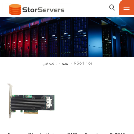
أنت في:
9361 16i
بيت
/
/