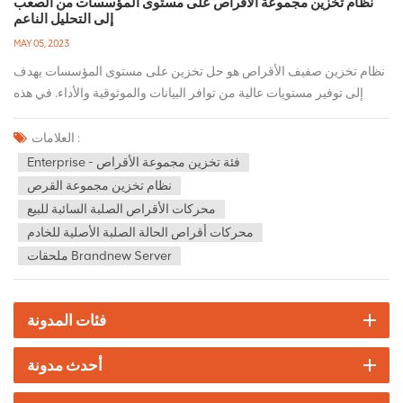
نظام تخزين مجموعة الأقراص على مستوى المؤسسات من الصعب
إلى التحليل الناعم
MAY 05, 2023
نظام تخزين صفيف الأقراص هو حل تخزين على مستوى المؤسسات يهدف
إلى توفير مستويات عالية من توافر البيانات والموثوقية والأداء. في هذه
المقالة ، سنقوم بتحليل المكونات المختلفة لنظام تخزين مجموعة الأقراص
من الجوانب الصعبة إلى الجوانب اللينة. تشير الجوانب الصعبة إلى مكونات
العلامات :
الأجهزة التي تشكل نظام مجموعة الأقراص. وتشمل هذه: 1. الأقراص:
Enterprise - فئة تخزين مجموعة الأقراص
الأقراص هي وسيط التخزين الأساسي في نظام مجموعة الأقراص. تم
نظام تخزين مجموعة القرص
تصميم الأقراص من فئة المؤسسات للاستخدام الشاق وهي موثوقة للغاية
محركات الأقراص الصلبة السائبة للبيع
ومعدل فشل منخفض. غالبًا ما يتم إنشاء هذه الأقراص بميزات متقدمة مثل
محركات أقراص الحالة الصلبة الأصلية للخادم
الرؤوس المتعددة وآليات تصحيح الأخطاء المتقدمة وتخميد الاهتزاز لضمان
ملحقات Brandnew Server
أقصى قدر من الموثوقية والأداء. 2. وحدات التحكم: وحدات التحكم هي
المسؤولة عن إدارة عمليات نظام مجموعة الأقراص. تتعامل هذه المكونات
مع وظائف مثل عمليات نقل البيانات ، غارة الإدارة وإدارة ذاكرة التخزين
فئات المدونة
المؤقت. تم تجهيز وحدات التحكم المتطورة بمكونات زائدة عن الحاجة مثل
مزدوج وحدة المعالجة المركزيةs وإمدادات الطاقة وواجهات الشبكة لضمان
أحدث مدونة
أقصى وقت تشغيل وتوافر البيانات. 3. العبوات: تحتوي العبوات على
الأقراص وأجهزة التحكم وتوفر الاستقرار البيئي والطاقة والتبريد للأقراص.