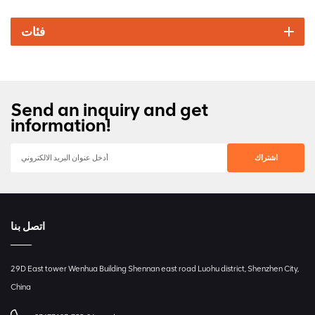
فئات
Send an inquiry and get
information!
اتصل بنا
29D East tower Wenhua Building Shennan east road Luohu district, Shenzhen City,
China