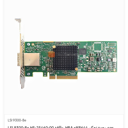
LSI 9300-8e
LSI 9300-8e H5-25460-00 بطاقة HBA sff8644 وحدة تحكم sas