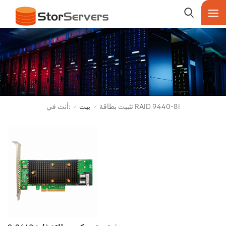
أنت في:
تثبيت بطاقة RAID 9440-8I
بيت
/
/