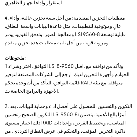
استقرار وأداء الجهاز الظاهري.
4. متطلبات التخزين المتقدمة: من أجل سعة تخزين عالية، وأداء
عالٍ وموثوقية للتطبيقات، مثل قاعدة البيانات واسعة النطاق،
ومعالجة الصور، وتدفق الفيديو، يوفر LSI 9560-8 قابلية توسعة
ومرونة قوية، من أجل تلبية متطلبات هذه تخزين متقدم.
ملحوظات:
1.التوافق: اختر وشراء LSI قبل 9560-8I، وتأكد من توافقه مع
الخوادم وأجهزة التخزين لديك. ارجع إلى الشركات المصنعة لتوفير
قائمة التوافق، للتأكد من أن وحدة تحكم RAID متوافقة مع بيئة
الأجهزة والبرامج الخاصة بك.
2. التكوين والتحسين: للحصول على أفضل أداء وحماية للبيانات، يعد
التكوين الصحيح وتحسين LSI 9560-8i أمرًا بالغ الأهمية. يتضمن
ذلك اختيار مستوى RAID المناسب، وتخطيط القرص، وإعدادات
ذاكرة التخزين المؤقت، والتحكم في عرض النطاق الترددي، من