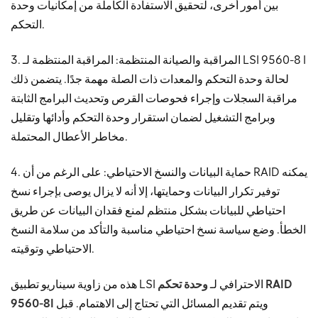
بين أمور أخرى، لتحقيق الاستفادة الكاملة من إمكانيات وحدة
التحكم.
3. المراقبة والصيانة المنتظمة: المراقبة المنتظمة لـ LSI 9560-8 I
لحالة وحدة التحكم والمعدات ذات الصلة مهمة جدًا. يتضمن ذلك
مراقبة السجلات وإجراء فحوصات القرص وتحديث البرامج الثابتة
وبرامج التشغيل لضمان استقرار وحدة التحكم وأدائها وتقليل
مخاطر الأعطال المحتملة.
4. حماية البيانات والنسخ الاحتياطي: على الرغم من أن RAID يمكنه
توفير تكرار البيانات وحمايتها، إلا أنه لا يزال يوصى بإجراء نسخ
احتياطي للبيانات بشكل منتظم لمنع فقدان البيانات عن طريق
الخطأ. وضع سياسة نسخ احتياطي مناسبة والتأكد من سلامة النسخ
الاحتياطي وتوقيته.
هذه من زاوية سيناريو تطبيق LSI الاحترافي لـ
وحدة تحكم RAID
ويتم تقديم المسائل التي تحتاج إلى الاهتمام. قبل
9560-8I