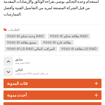
استخدام وحدة التحكم، يوصى بقراءة الوثائق والإرشادات المقدمة
من قبل الشركة المصنعة لمزيد من التفاصيل الفنية وأفضل
الممارسات.
العلامات :
9560-8I بطاقة تحكم RAID
9560-8I وحدة تحكم RAID
9560-8I بطاقة غارة
9560-8I مصنع بطاقة
9560-8I بطاقة LSI RAID
9560-8I LSI RAID المراقب المالي
سابق
عملية تهيئة Raid
التالي
تنفيذ وتكوين RAID في نظام التشغيل
فئات المدونة
أحدث مدونة