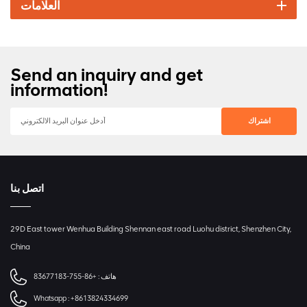
العلامات
Send an inquiry and get
information!
اتصل بنا
29D East tower Wenhua Building Shennan east road Luohu district, Shenzhen City,
China
هاتف :
+86-755-83677183
Whatsapp :
+8613824334699