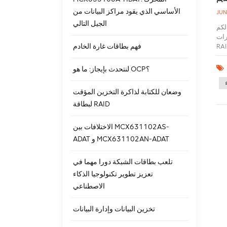
الأساسي الذي يقود مراكز البيانات من
JUN
الجيل التالي
بك. بفضل دعمها لـ 3Gb / s و 6 Gb / s و SAS و SATA ومحركات
SAS
فهم بطاقات غارة الخادم
افر وقابلية توسعة على مستوى المؤسسات لتطبيقاتك الأكثر تطلبًا. تضمن تقنية التخزين المؤقت
 الحل الأمثل
يرة
لنتحدث بإيجاز: ما هو OCP؟
درات
وضعان للكتابة لذاكرة التخزين المؤقت
لبطاقة RAID
الاختلافات بين MCX631102AS-
ADAT و MCX631102AN-ADAT
تلعب بطاقات الشبكة دورا مهما في
تعزيز تطوير تكنولوجيا الذكاء
الاصطناعي
تخزين البيانات وإدارة البيانات