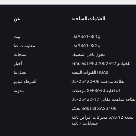
العلامات الساخنة
عن
Lsi 9361-8i 1g
بيت
Lsi 9361-8i 2g
معلومات عنا
محول ناقل المضيف
منتجات
Emulex LPE32002-M2 للخوادم
أخبار
القنوات الليفية HBAs
اتصل بنا
بطاقة مداهمة 08-25420-05
أشرطة فيديو
موصلات SFF8643 الداخلية
مدونة
بطاقة مداهمة مقابل 17-25420-05
تحكم Sas LSI SAS3108
محركات أقراص ثابتة SAS بسعة 12
جيجابايت / ثانية