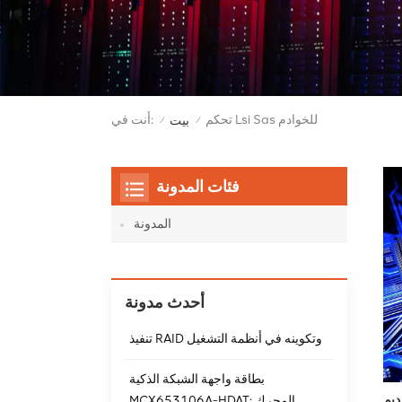
تحكم Lsi Sas للخوادم
أنت في:
بيت
/
/
فئات المدونة
المدونة
أحدث مدونة
تنفيذ RAID وتكوينه في أنظمة التشغيل
بطاقة واجهة الشبكة الذكية
MCX653106A-HDAT: المحرك