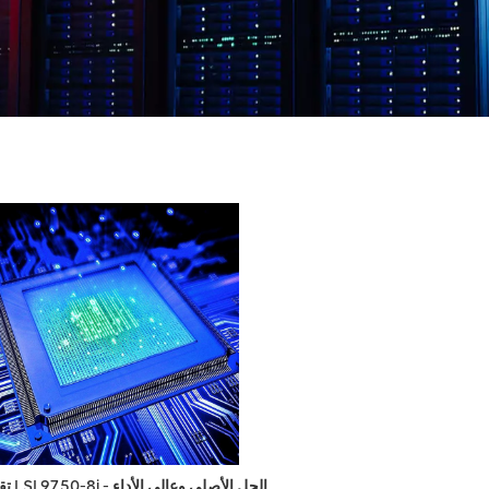
تقديم LSI 9750-8i - الحل الأصلي وعالي الأداء