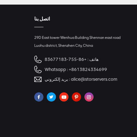
اتصل بنا
29D East tower Wenhua Building Shennan east road
Luohu district, Shenzhen City, China
هاتف :
+86-755-83677183
Whatsapp :
+8613824334699
alice@storservers.com
بريد إلكتروني :