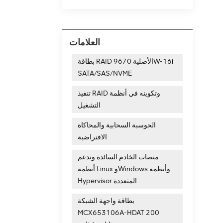
العلامات
بطاقة RAID الأصلية 9670W-16i
SATA/SAS/NVME
تنفيذ RAID وتكوينه في أنظمة
التشغيل
الحوسبة السحابية والمحاكاة
الافتراضية
منصات الخادم السائدة وتدعم
أنظمة Linux وWindows وأنظمة
Hypervisor المتعددة
بطاقة واجهة الشبكة
MCX653106A-HDAT 200