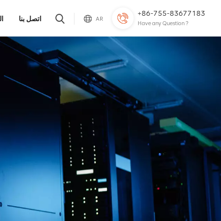
+86-755-83677183
اتصل بنا
ال
AR
Have any Question ?