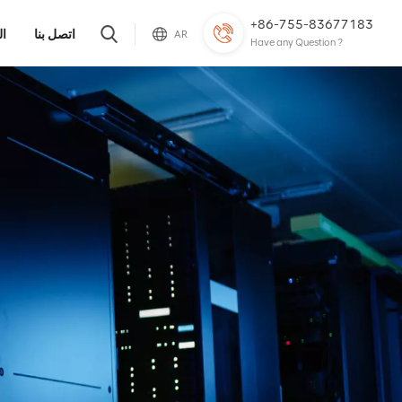
+86-755-83677183
اتصل بنا
ال
AR
Have any Question ?