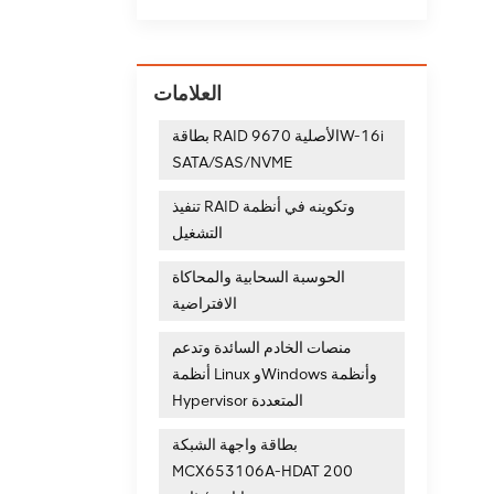
العلامات
بطاقة RAID الأصلية 9670W-16i
SATA/SAS/NVME
تنفيذ RAID وتكوينه في أنظمة
التشغيل
الحوسبة السحابية والمحاكاة
الافتراضية
منصات الخادم السائدة وتدعم
أنظمة Linux وWindows وأنظمة
Hypervisor المتعددة
بطاقة واجهة الشبكة
MCX653106A-HDAT 200