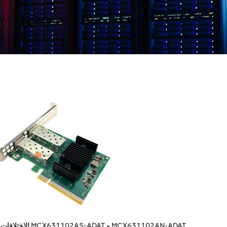
الاختلافات بين MCX631102AS-ADAT و MCX631102AN-ADAT