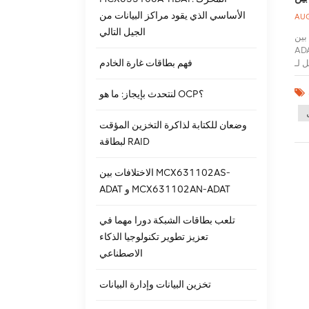
الأساسي الذي يقود مراكز البيانات من
AUG
الجيل التالي
نوع الحزمة: MCX631102AS-
 من بينها، يمثل "AS" و"AN" أنواعًا مختلفة من الحزم. لدى "AS" وظيفة أخرى - دعم
فهم بطاقات غارة الخادم
ير نطاق
قًا
لتمهيد الآمن
لنتحدث بإيجاز: ما هو OCP؟
اتصال مضيف PCIe Gen
 محولات الشبكة. استمرارًا لابتكار NVIDIA
وضعان للكتابة لذاكرة التخزين المؤقت
كة إيثرنت بسرعة
لبطاقة RAID
PCIe G، يعد ConnectX-6
كار NVIDIA المستمر
 شبكة إيثرنت بسرعة 25
الاختلافات بين MCX631102AS-
X550-T2, -
ADAT و MCX631102AN-ADAT
كم مدعوون لزيارة ومناقشة
alice@stواتس اب :
تلعب بطاقات الشبكة دورا مهما في
تعزيز تطوير تكنولوجيا الذكاء
الاصطناعي
تخزين البيانات وإدارة البيانات