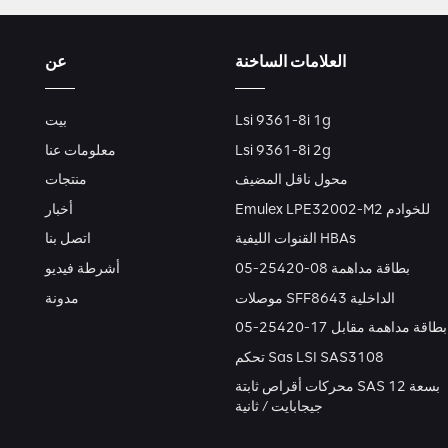
العلامات الساخنة
عن
Lsi 9361-8i 1g
بيت
Lsi 9361-8i 2g
معلومات عنا
محول ناقل المضيف
منتجات
Emulex LPE32002-M2 للخوادم
أخبار
القنوات الليفية HBAs
اتصل بنا
بطاقة مداهمة 08-25420-05
أشرطة فيديو
موصلات SFF8643 الداخلية
مدونة
بطاقة مداهمة مقابل 17-25420-05
تحكم Sas LSI SAS3108
محركات أقراص ثابتة SAS بسعة 12
جيجابايت / ثانية