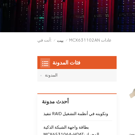
MCX631102AN عادات
أنت في:
بيت
/
/
فئات المدونة
المدونة
أحدث مدونة
تنفيذ RAID وتكوينه في أنظمة التشغيل
بطاقة واجهة الشبكة الذكية
MCX653106A-HDAT: المحرك