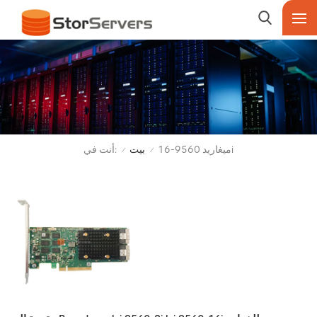
أنت في:
ميغاريد 9560-16i
بيت
/
/