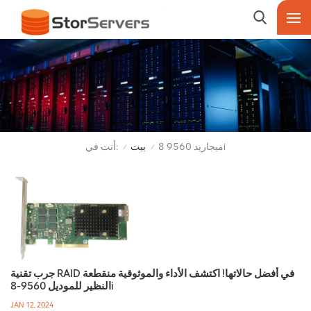
أنت في:
ميجاريد 9560 8i
بيت
/
/
جرب تقنية RAID في أفضل حالاتها! اكتشف الأداء والموثوقية منقطعة
النظير للموديل 9560-8i
JAN 12, 2024