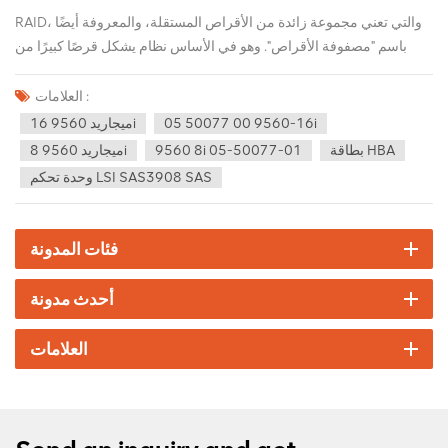
RAID، والتي تعني مجموعة زائدة من الأقراص المستقلة، والمعروفة أيضًا
باسم "مصفوفة الأقراص". وهو في الأساس نظام يشكل قرصًا كبيرًا من
خلال الجمع بين عدة أقراص مستقلة معًا، وبالتالي تحقيق أداء تخزين أفضل
وموثوقية أعلى من قرص واحد. فيما يلي بعض أنواع RAID الشائعة: RAID
العلامات :
0: يجمع بين أقراص متعددة لتكوين سعة تخزين كبيرة. عندما نحتاج إلى كتابة
05 50077 00 9560-16i
ميجاريد 9560 16i
البيانات، يتم تقسيم البيانات إلى أجزاء N، ويتم قراءة وكتابة الأقراص N
بطاقة HBA
9560 8i 05-50077-01
ميجاريد 9560 8i
بطريقة مستقلة. تتم كتابة أجزاء البيانات N هذه على القرص بشكل متزامن،
وحدة تحكم LSI SAS3908 SAS
وبالتالي فإن أداء التنفيذ مرتفع جدًا. RAID 1: عند كتابة البيانات على القرص،
تتم كتابة نفس البيانات على قرصين دون تمييز، حيث يتم كتابتها على قرص
العمل والقرص المتطابق على التوالي. ولذلك، فإن معدل استخدام المساحة
فئات المدونة
الفعلي هو 50% فقط، ويتم استخدام قرصين كقرص واحد، وهو حل مكلف
نسبيًا. RAID 5: هذه هي الطريقة الأكثر استخدامًا حاليًا. لأن RAID 5 هو الحل
أحدث مدونة
الذي يأخذ في الاعتبار أداء التخزين وأمن البيانات وتكلفة التخزين. RAID 6:
من أجل تحسين التوفر العالي للتخزين، اقترح الأشخاص نظام RAID 6،
العلامات
والذي يمكن أن يضمن أيضًا استعادة البيانات عند تلف قرصين في نفس
الوقت. RAID 10: RAID 10 عبارة عن مزيج من RAID 1 وRAID 0. كل نوع
من غارة لديها سيناريوهات تطبيق محددة. يعتمد النوع الذي تختاره على
احتياجاتك المحددة، مثل أمان البيانات، وسرعة القراءة والكتابة، ومساحة