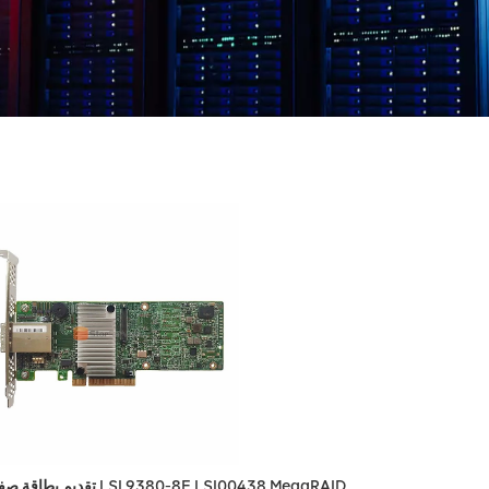
تقديم بطاقة صفيف LSI 9380-8E LSI00438 MegaRAID