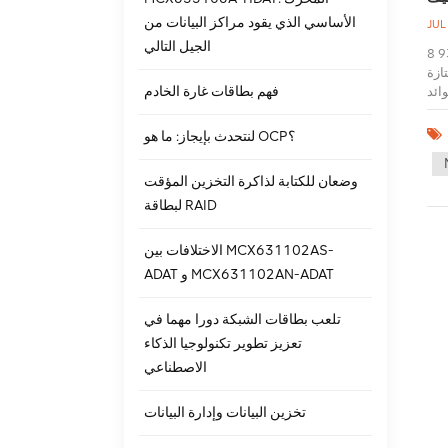
الأساسي الذي يقود مراكز البيانات من
JUL
الجيل التالي
أداء لا مثيل له ميجاريد 9380 8E هي واحدة من أبرز ميزاته. يمكن لوحدة التحكم التعامل مع أعباء عمل البيانات المتنوعة بطريقة فعالة ومستقرة. مع
مثل معالجة
فهم بطاقات غارة الخادم
: عدد
 SCSI) للاتصال بمحركات الأقراص الصلبة الخارجية. وهذا يجعلها مناسبة
صفيف
لنتحدث بإيجاز: ما هو OCP؟
RAID 5. يتيح لك ذلك اختيار تكوين RAID المناسب لاحتياجاتك
الي السرعة
وضعان للكتابة لذاكرة التخزين المؤقت
 أو 1 جيجابايت DDR3 ، والتي توفر سرعة تخزين البيانات
لبطاقة RAID
SAS )
دارة: مقترنًا
م سهلة الاستخدام ، مما يجعل تكوين المصفوفة وإدارتها ومراقبتها أسهل وأكثر
الاختلافات بين MCX631102AS-
وفر أداء تخزين ممتازًا
ADAT و MCX631102AN-ADAT
ات BBU
حركات
تلعب بطاقات الشبكة دورا مهما في
هي ،
 ثلاث
تعزيز تطوير تكنولوجيا الذكاء
نحك
الاصطناعي
تخزين البيانات وإدارة البيانات