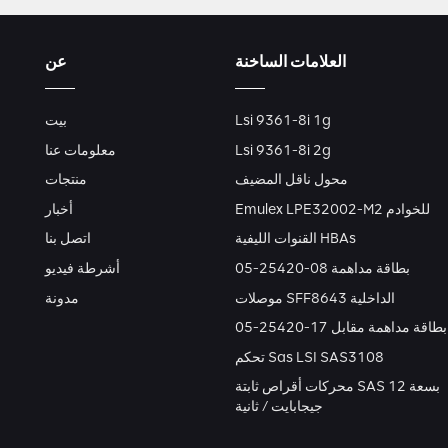
العلامات الساخنة
عن
Lsi 9361-8i 1g
بيت
Lsi 9361-8i 2g
معلومات عنا
محول ناقل المضيف
منتجات
Emulex LPE32002-M2 للخوادم
أخبار
القنوات الليفية HBAs
اتصل بنا
بطاقة مداهمة 08-25420-05
أشرطة فيديو
موصلات SFF8643 الداخلية
مدونة
بطاقة مداهمة مقابل 17-25420-05
تحكم Sas LSI SAS3108
محركات أقراص ثابتة SAS بسعة 12
جيجابايت / ثانية