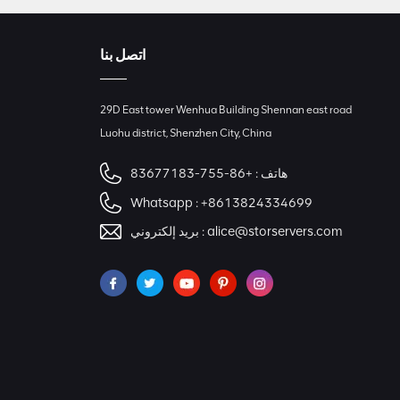
اتصل بنا
29D East tower Wenhua Building Shennan east road
Luohu district, Shenzhen City, China
هاتف :
+86-755-83677183
Whatsapp :
+8613824334699
alice@storservers.com
بريد إلكتروني :