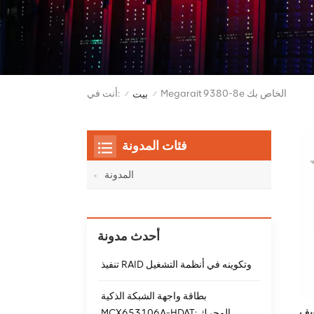
Megarait 9380-8e الخاص بك
أنت في:
بيت
/
/
فئات المدونة
المدونة
أحدث مدونة
تنفيذ RAID وتكوينه في أنظمة التشغيل
بطاقة واجهة الشبكة الذكية
MCX653106A-HDAT: المحرك