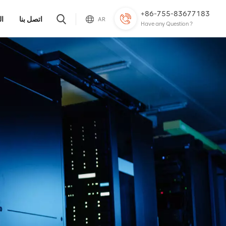
+86-755-83677183
اتصل بنا
ال
AR
Have any Question ?