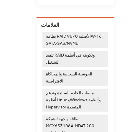
العلامات
بطاقة RAID الأصلية 9670W-16i
SATA/SAS/NVME
تنفيذ RAID وتكوينه في أنظمة
التشغيل
الحوسبة السحابية والمحاكاة
الافتراضية
منصات الخادم السائدة وتدعم
أنظمة Linux وWindows وأنظمة
Hypervisor المتعددة
بطاقة واجهة الشبكة
MCX653106A-HDAT 200