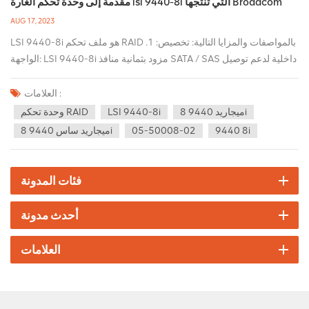
مقدمة إلى وحدة تحكم الغارة lsi 9440-8i التي تنتجها Broadcom
AUG 17, 2023
LSI 9440-8i هو ملف تحكم RAID بالمواصفات والمزايا التالية: تخصيص: 1.
الواجهة: LSI 9440-8i مزود بثمانية منافذ SATA / SAS داخلية لدعم توصيل
محركات أقراص ثابتة متعددة وأجهزة تخزين كبيرة السعة. 2. دعم RAID:
تدعم وحدة التحكم مستويات RAID متعددة ، بما في ذلك RAID 0 و RAID 1
العلامات :
و RAID 5 و RAID 6 و RAID 10 و RAID 50 ، بالإضافة إلى وضع JBOD
ميجاريد 9440 8i
LSI 9440-8i
وحدة تحكم RAID
(قرص مستقل فقط). وهذا يوفر حماية مرنة للبيانات وخيارات تكوين
9440 8i
05-50008-02
ميجاريد ساس 9440 8i
التخزين. 3. معدل نقل البيانات: megaraid 9440 8i يدعم معدلات نقل
بيانات SAS التي تصل إلى 12 جيجابت / ثانية ، مما يوفر نقلًا سريعًا
ومستقرًا للبيانات. 4. ذاكرة التخزين المؤقت والمعالج: تم تجهيز وحدة
فئات المدونة
التحكم بذاكرة تخزين مؤقت DDRIII سعة 2 جيجابايت ومعالج إدخال /
إخراج مدمج لعمليات حساب RAID وعمليات البيانات السريعة لتحسين أداء
أحدث مدونة
النظام. 5. دعم وحدة البطارية الاحتياطية (BBU): megaraid sas 9440 8i
يدعم إدخال وحدة بطارية احتياطية لتوفير حماية البيانات المخزنة مؤقتًا
العلامات
واستعادة انقطاع التيار الكهربائي. مزايا: 1. الأداء العالي والموثوقية: LSI
9440 8i يوفر إمكانات نقل ومعالجة عالية السرعة للبيانات ، ومناسبة
لسيناريوهات التطبيق التي تتطلب سعة تخزين كبيرة وأداءً عاليًا. يمكن أن
يوفر مستوى RAID وآلية التخزين المؤقت المدعومة تكرارًا للبيانات