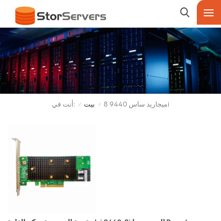
أنت في:
ميجاريد ساس 9440 8i
بيت
/
/