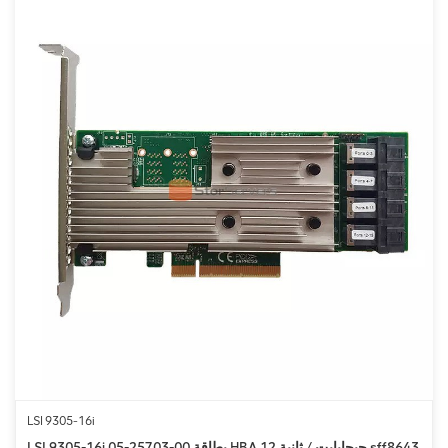
LSI 9305-16i
LSI 9305-16i 05-25703-00 بطاقة HBA 12 جيجابايت / ثانية sff8643