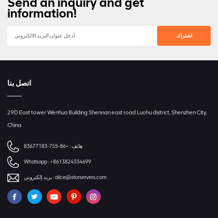
Send an inquiry and get
information!
اتصل بنا
29D East tower Wenhua Building Shennan east road Luohu district, Shenzhen City,
China
هاتف :
+86-755-83677183
Whatsapp :
+8613824334699
alice@storservers.com
بريد إلكتروني :