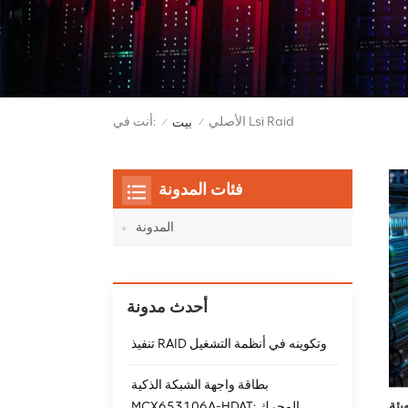
الأصلي Lsi Raid
أنت في:
بيت
/
/
فئات المدونة
المدونة
أحدث مدونة
تنفيذ RAID وتكوينه في أنظمة التشغيل
بطاقة واجهة الشبكة الذكية
MCX653106A-HDAT: المحرك