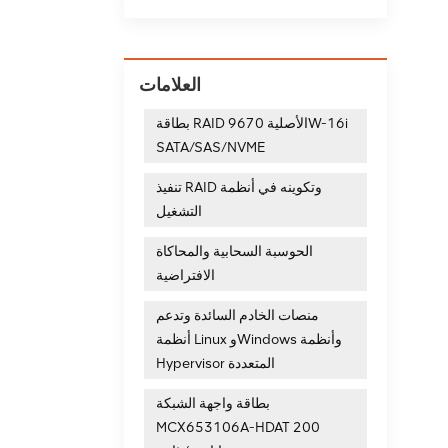
 بـ SSDS إلى التحسين الأمثل لعملية تهيئة
ما يؤثر على عمر
سيم لحماية البيانات ، ولكن يتم أيضًا إدخال سلسلة من المشكلات في عملية حماية البيانات الشريطية. تهيئة
توي EMC
العلامات
بطاقة RAID الأصلية 9670W-16i
SATA/SAS/NVME
تنفيذ RAID وتكوينه في أنظمة
التشغيل
الحوسبة السحابية والمحاكاة
الافتراضية
منصات الخادم السائدة وتدعم
أنظمة Linux وWindows وأنظمة
Hypervisor المتعددة
بطاقة واجهة الشبكة
MCX653106A-HDAT 200