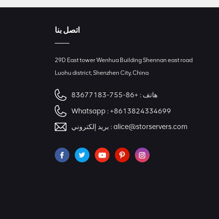
اتصل بنا
29D East tower Wenhua Building Shennan east road
Luohu district, Shenzhen City, China
هاتف :
+86-755-83677183
Whatsapp :
+8613824334699
alice@storservers.com
بريد إلكتروني :