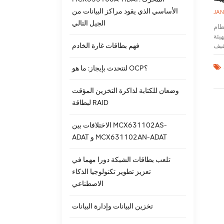
الأساسي الذي يقود مراكز البيانات من
JAN
الجيل التالي
RA ، غالبًا ما تكون هناك عملية تهيئة نظام طويلة جدًا. لماذا توجد
تكنولوجيا. الهيكل
فهم بطاقات غارة الخادم
اءً على عناوين LBA
يسمح
لك ، في نظام
لنتحدث بإيجاز: ما هو OCP؟
 الترميز وخوارزمية dec ، أي أن جميع البيانات الموجودة في الشريط يمكن أن
دما
وضعان للكتابة لذاكرة التخزين المؤقت
غير
لبطاقة RAID
داد
إلى
انات تم
الاختلافات بين MCX631102AS-
اجة
ADAT و MCX631102AN-ADAT
هذه
الشرائط
تلعب بطاقات الشبكة دورا مهما في
R بكتابة الصفر
 هي أيضًا صفر. لذلك ، يمكن أن تضمن البيانات الصفرية بالكامل اتساق النطاق.2. تحقق
تعزيز تطوير تكنولوجيا الذكاء
طاقات
الاصطناعي
ازن الأداء بين مستخدم
ويلة وتؤثر على أداء تطبيقات الواجهة
تخزين البيانات وإدارة البيانات
إلى SSDS ، بغض النظر عن وضع
يين