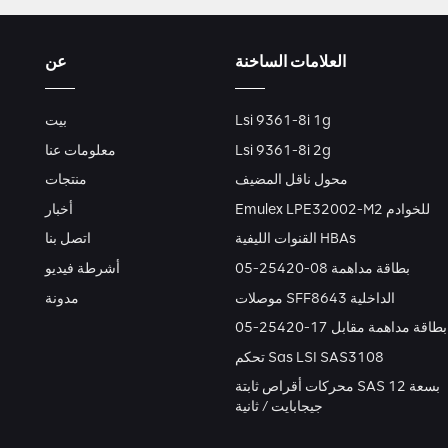
العلامات الساخنة
عن
Lsi 9361-8i 1g
بيت
Lsi 9361-8i 2g
معلومات عنا
محول ناقل المضيف
منتجات
Emulex LPE32002-M2 للخوادم
أخبار
القنوات الليفية HBAs
اتصل بنا
بطاقة مداهمة 08-25420-05
أشرطة فيديو
موصلات SFF8643 الداخلية
مدونة
بطاقة مداهمة مقابل 17-25420-05
تحكم Sas LSI SAS3108
محركات أقراص ثابتة SAS بسعة 12
جيجابايت / ثانية