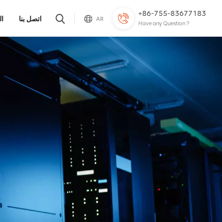
+86-755-83677183
اتصل بنا
ال
AR
Have any Question ?