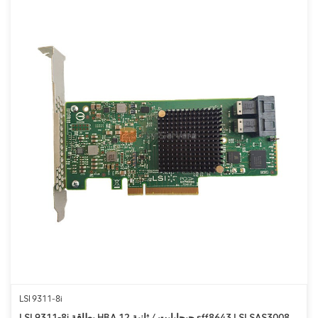
LSI 9311-8i
LSI 9311-8i بطاقة HBA 12 جيجابايت / ثانية sff8643 LSI SAS3008