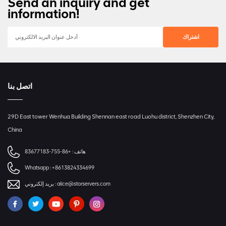
Send an inquiry and get
information!
اتصل بنا
29D East tower Wenhua Building Shennan east road Luohu district, Shenzhen City,
China
هاتف :
+86-755-83677183
Whatsapp :
+8613824334699
alice@storservers.com
بريد إلكتروني :