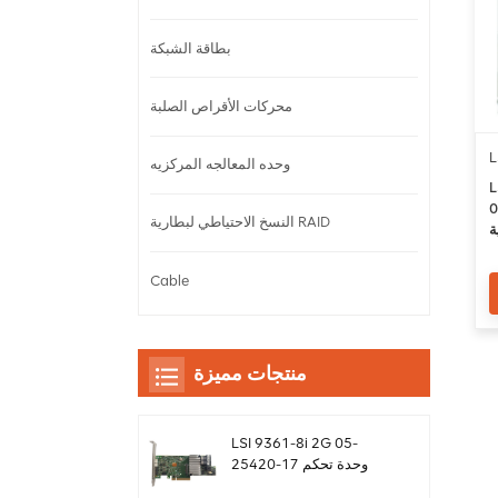
بطاقة الشبكة
محركات الأقراص الصلبة
L
وحده المعالجه المركزيه
L
جيجابايت /
النسخ الاحتياطي لبطارية RAID
تحكم محول
ف
Cable
منتجات مميزة
LSI 9361-8i 2G 05-
25420-17 وحدة تحكم
بطاقة غارة sas Megaraid