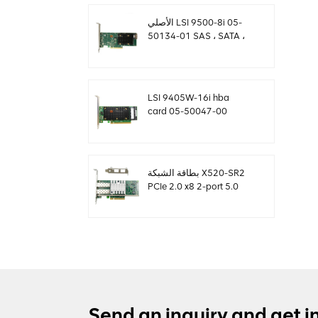
الأصلي LSI 9500-8i 05-
50134-01 SAS ، SATA ،
بطاقة NVMe HBA
sff8654
LSI 9405W-16i hba
card 05-50047-00
12Gb / s SAS SATA
NVMe Tri-Mode HBAs
بطاقة الشبكة X520-SR2
PCIe 2.0 x8 2-port 5.0
GT / s 10G إيثرنت
Send an inquiry and get i