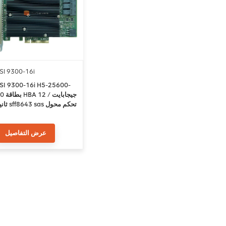
SI 9300-16i
SI 9300-16i H5-25600-
00 بطاقة HBA 12 
ثانية sff8643 sas 
ناقل المضي
عرض التفاصيل