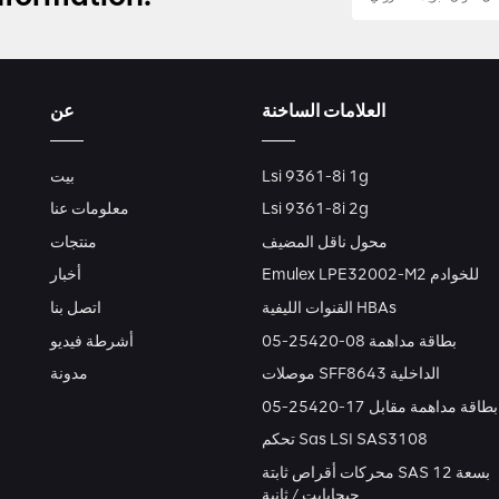
العلامات الساخنة
عن
Lsi 9361-8i 1g
بيت
Lsi 9361-8i 2g
معلومات عنا
محول ناقل المضيف
منتجات
Emulex LPE32002-M2 للخوادم
أخبار
القنوات الليفية HBAs
اتصل بنا
بطاقة مداهمة 08-25420-05
أشرطة فيديو
موصلات SFF8643 الداخلية
مدونة
بطاقة مداهمة مقابل 17-25420-05
تحكم Sas LSI SAS3108
محركات أقراص ثابتة SAS بسعة 12
جيجابايت / ثانية