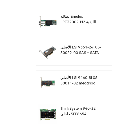
SF8643 12 جيجابايت /
ثانية
بطاقة Emulex
LPE32002-M2 الليفية
بسعة 32 جيجا بايت ثنائية
المنافذ PCIE 3.0 FC HBAs
الأصلي LSI 9361-24i 05-
50022-00 SAS + SATA
غارة تحكم sff8643
Megaraid
الأصلي LSI 9460-8i 05-
50011-02 megaraid
SAS ، SATA ، بطاقة تحكم
NVMe PCIe RAID 12
جيجابايت / ثانية
ThinkSystem 940-32i
داخلي SFF8654
4Y37A09733 بطاقة
تحكم SAS MegaRaid