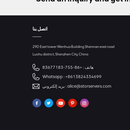
اتصل بنا
29D East tower Wenhua Building Shennan east road
Luohu district, Shenzhen City, China
هاتف :
+86-755-83677183
Whatsapp :
+8613824334699
alice@storservers.com
بريد إلكتروني :