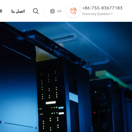
+86-755-83677183
اتصل بنا
ال
AR
Have any Question ?