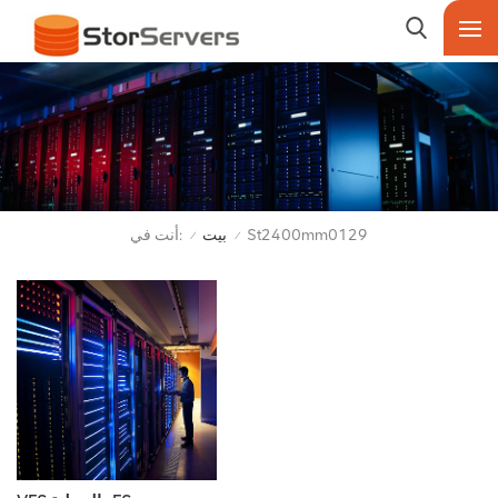
أنت في:
St2400mm0129
بيت
/
/