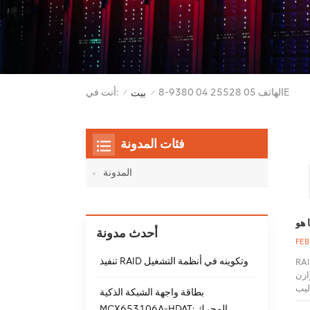
الهاتف 05 25528 04 9380-8E
أنت في:
بيت
/
/
فئات المدونة
المدونة
أحدث مدونة
FEB
تنفيذ RAID وتكوينه في أنظمة التشغيل
تخدام شريط القرص مع التكافؤ. يتم تخطيط البيانات والتماثل بالتساوي
RAI
ً مشابهًا لـ
بطاقة واجهة الشبكة الذكية
يس الحد الأقصى. ونظرًا لأنه يتم توزيع بيانات التكافؤ عبر كافة
MCX653106A-HDAT: المحرك