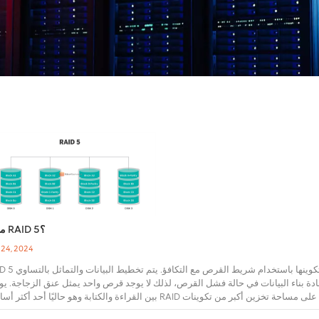
ما هو RAID 5؟
 24, 2024
RAID 5 عبارة عن مجموعة متكررة من الأقراص المستقلة التي تم تكوينها باس
ناء البيانات في حالة فشل القرص، لذلك لا يوجد قرص واحد يمثل عنق الزجاجة. يوازن D 5
بين القراءة والكتابة وهو حاليًا أحد أكثر أساليب RAID استخدامًا. يحتوي على مساحة تخزين أكبر من تكوينات RAID 1 وRAID 10 ويوفر أداء
RAID 0. تحتوي مجموعة RAID 5 على ما لا يقل عن 3 محركات أقراص ثابتة، ولكن ل