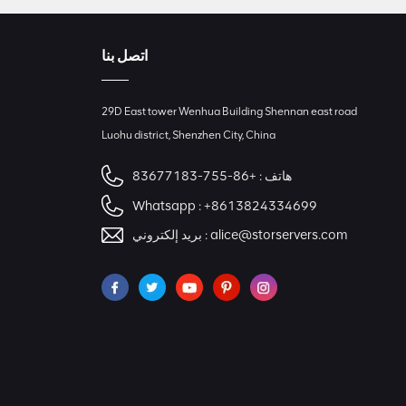
اتصل بنا
29D East tower Wenhua Building Shennan east road
Luohu district, Shenzhen City, China
هاتف :
+86-755-83677183
Whatsapp :
+8613824334699
alice@storservers.com
بريد إلكتروني :