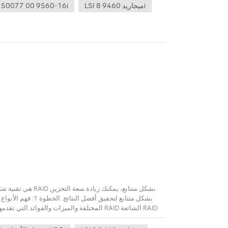
LSI ميجاريد 9460 8i
 50077 00 9560-16i
الاستخدام المشترك لشريط القرص والتكافؤ. الشريط هو عملي
أفضل. ومع ذلك، شريطية القرص وحدها 
على محرك الأقراص. بينما يحتفظ النسخ المتطابق 
محرك الأقراص الفاشل باستخدام بيانات التماثل، والتي
يمكن دمج أي محركين لتساوي البيانات المخزنة على 
معنا.موقعنا: https://www.cloudstorserver.com/اتصل بنا: alice@storsservers.com / +86-755-83677183واتس اب : +8613824334699