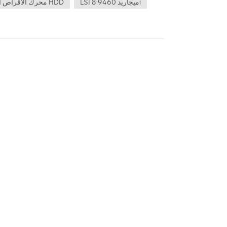
LSI ميجاريد 9460 8i
محرك الأقراص الصلبة HDD
ثم قم بتثبيته في الفتحة المناسبة على 
مصفوفة، وتكوين خيارات التكرار
يمكنك تحقيق سعة تخزين أكبر وتكرار أعلى للبيانات وأداء
خدمات عالية الجودة وخدمة ما 
اتصل بنا:  +86-755-83677183