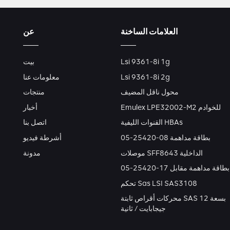
العلامات الساخنة
عن
Lsi 9361-8i 1g
بيت
Lsi 9361-8i 2g
معلومات عنا
محول ناقل المضيف
منتجات
Emulex LPE32002-M2 للخوادم
أخبار
القنوات الليفية HBAs
اتصل بنا
بطاقة مداهمة 08-25420-05
أشرطة فيديو
موصلات SFF8643 الداخلية
مدونة
بطاقة مداهمة مقابل 17-25420-05
تحكم Sas LSI SAS3108
محركات أقراص ثابتة SAS بسعة 12
جيجابايت / ثانية