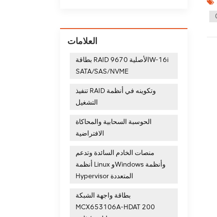
الكمبيوتر وفصله عن مصدر الطاقة.
وصيل
ة أو خارجية متعددة
ب، يمكنك الضغط على المفتاح المخصص
العلامات
الأقراص في
ة 6:
بطاقة RAID الأصلية 9670W-16i
ة في واجهة
SATA/SAS/NVME
قة RAID للتهيئة والتنسيق
 من أن كل شيء يعمل بشكل
تنفيذ RAID وتكوينه في أنظمة
بشكل صحيح،
همة
التشغيل
ة الغارة,
بطاقة اتش بي ايه, محرك القرص الصلب، إلخ. مثل: إل إس آي ميغاريد 9460 8i, 05 50077 00 9560-16i, 05 25528 04 9380-8e. نحن نقدم لك
الحوسبة السحابية والمحاكاة
htt/
الافتراضية
منصات الخادم السائدة وتدعم
أنظمة Linux وWindows وأنظمة
Hypervisor المتعددة
بطاقة واجهة الشبكة
MCX653106A-HDAT 200