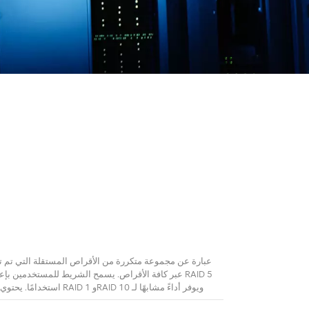
عبر كافة الأقراص. يسمح الشريط للمستخدمين بإعادة ب