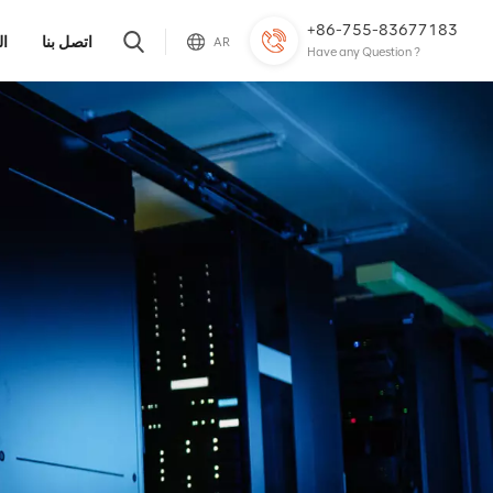
+86-755-83677183
اتصل بنا
ال
AR
Have any Question ?