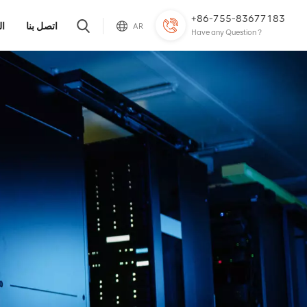
+86-755-83677183
اتصل بنا
ال
AR
Have any Question ?