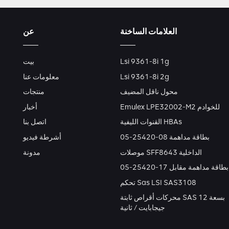
العلامات الساخنة
عن
Lsi 9361-8i 1g
بيت
Lsi 9361-8i 2g
معلومات عنا
محول ناقل المضيف
منتجات
Emulex LPE32002-M2 للخوادم
أخبار
القنوات الليفية HBAs
اتصل بنا
بطاقة مداهمة 08-25420-05
أشرطة فيديو
موصلات SFF8643 الداخلية
مدونة
بطاقة مداهمة مقابل 17-25420-05
تحكم Sas LSI SAS3108
محركات أقراص ثابتة SAS بسعة 12
جيجابايت / ثانية