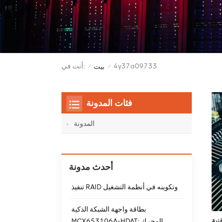
4y37a09733
أنت في:
بيت
/
/
فئات المدونة
المدونة
أحدث مدونة
تنفيذ RAID وتكوينه في أنظمة التشغيل
بطاقة واجهة الشبكة الذكية
MCX653106A-HDAT: المحرك