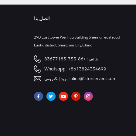
اتصل بنا
29D East tower Wenhua Building Shennan east road
Luohu district, Shenzhen City, China
هاتف :
+86-755-83677183
Whatsapp :
+8613824334699
alice@storservers.com
بريد إلكتروني :