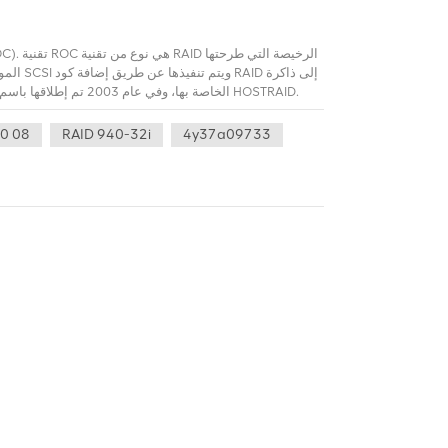
0 08
RAID 940-32i
4y37a09733
المستوى المبتدئ
المؤقت، أو الذاكرة العازلة، هو كل ما هو مطلوب لل
القناة على جمع البيانات الصادرة من الأقراص المتصلة 
كما أن ذاكرة الوصول العشوائي كافية. ذاكرة الوصول العش