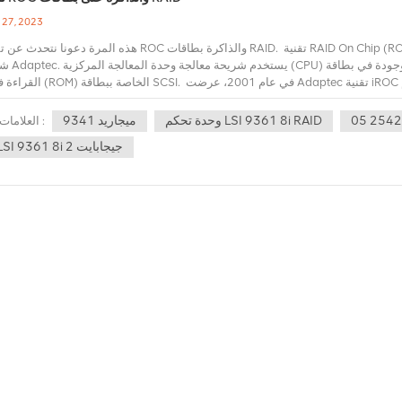
 27, 2023
هذه المرة دعونا نتحدث عن تقنية ROC والذاكرة بطاقات RAID. تقنية RAID On Chip (ROC). تقنية ROC هي نوع من تقنية RAID الر
شركة Adaptec. يستخدم شريحة معالجة وحدة المع
القراءة فقط (ROM) الخاصة ببطاقة SCSI. في عام 2001، عرضت Adaptec تقنية iROC الخاصة بها،
iROc هو RAID on Chip، وهو في الأساس يستخدم م
RAID0 و1 و0+1 تحتاج إلى كمية صغيرة من العمليات الحسابية، فمن الم
05 2542
وحدة تحكم LSI 9361 8i RAID
ميجاريد 9341
العلامات :
ROM، يتمتع RAID0 أو 1 أو 0+1 الذي يتم تنفيذه بواسطة C
LSI 9361 8i 2 جيجابايت
 والخوادم المثبتة على حامل مكون من وحدة واحدة، غالبًا ما يتم دمج شرائح التحكم SCSI في اللوحة الأم، لكن بطاقات RAID الم
ليست قياسية. تتمثل نقطة البداية لـ iROC في تزويد هذه الأنظمة بحماية بيانات الأجهزة الأساسية، وشراء بطاقات RAID مستقلة عند ا
أكثر تعقيدًا. يضيف ظهور iROC خيارًا بسيطًا إلى نظام حماية البيانات لمنتجات الخوادم المنخفضة الجودة. العيب الرئيسي 
ضعف التوافق والأداء مع نظام التشغيل، لأنه لا يوجد معالج حوسبة RAID خاص، لذا فإن استخدام تكوين RAID هذا سيقلل من أداء نظام الخاد
معين، وهو يدعم RAID 0 فقط ، 1، 0+1، يمكنه فقط دعم عدد قليل من أقراص SCSI RAID. بالمقارنة مع ERAID0
بميزات مشابهة وبتكلفة أعلى بكثير. بالإضافة إلى ذلك، لا بد أن تواجه تقنية Hostraid منافسة في الطرف الأدنى من S-ATARAID الأحدث والأفضل
الذاكرة على بطاقة RAID الذاكرة على بطاقة ريد له وظيفتان: ذاكرة التخزين المؤقت للبيانات وذاكرة تنفيذ التعلي
العشوائي مطلوبة لتنفيذ التعليمات البرمجية على وحدة المعالجة المركزية لبطاقة RAID. إذا تمت قراءة التعليمات البرمجية مباشرة من ROM
تتأثر السرعة بشكل كبير. لذلك، تحتوي ذاكرة الوصول العشوائي (RAM) الخاصة ببطاقة RAID على مقطع عنوان ثابت لتخزين التعليمات البرم
يتم تنفيذها بواسطة وحدة المعالجة المركزية (CPU). يتم استخدام معظم هذه المساحة لذاكرة التخزين المؤقت للبيانات الموضحة أدن
تخزين المؤقت بين جانبي الاتصال. ونحن نعلم أن بين وحدة المعالجة المركزية والذاكرة
L2Cache، وهي أعلى من سرعة ذاكرة الوصول العشوائي للذاكرة، ولكنها ليست بنفس سرعة وحدة
تخزين مؤقت بين وحدة تحكم RAID ووحدة تحكم قناة القرص لتلائمها، لأن وحدة تحكم RAID يمكنها المعالجة بشكل أسرع بكثير 
على القناة. لا تحتاج ذاكرة التخزين المؤقت هذه إلى استخدام دائرة عالية السرعة مثل ache
وائي سريعة بما يكفي لكليهما. بالإضافة إلى استيعاب اتصالات الشريحة بمعدلات مختل