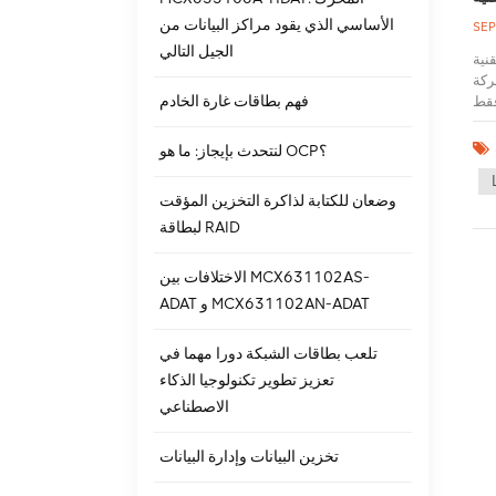
الأساسي الذي يقود مراكز البيانات من
SEP
الجيل التالي
خيصة التي طرحتها
الجة المركزية (CPU) الموجودة في بطاقة SCSI ويتم تنفيذها عن طريق إضافة كود RAID إلى ذاكرة
فهم بطاقات غارة الخادم
 وفي عام 2003 تم إطلاقها باسم HOSTRAID.
عالج RISC داخل شريحة التحكم SCSI لإكمال بعض أنواع RAID البسيطة (RAID0، 1، 0+1). نظرًا لأن
مكن أيضًا تحقيقها باستخدام معالج RISC في وحدة تحكم SCSI. باستخدام رمز
لنتحدث بإيجاز: ما هو OCP؟
iRO بإمكانية التمهيد ويمكنه دعم النسخ الاحتياطي السريع. في الخوادم البرجية ذات
ستقلة
وضعان للكتابة لذاكرة التخزين المؤقت
لحاجة إلى RAID5
لبطاقة RAID
لـ iROC أو HOSTRAID هو
م إلى حد
ID و1 و0+1، تتمتع تقنية HOSTRAID
الاختلافات بين MCX631102AS-
 أداءً.
ADAT و MCX631102AN-ADAT
مات البرمجية. ذاكرة الوصول
، فسوف
تلعب بطاقات الشبكة دورا مهما في
جية التي
اه. التخزين
تعزيز تطوير تكنولوجيا الذكاء
 هي
الاصطناعي
 المعالجة المركزية. وبالمثل، يلزم وجود ذاكرة
من قدرة وحدة تحكم
تخزين البيانات وإدارة البيانات
L2C،
فة،