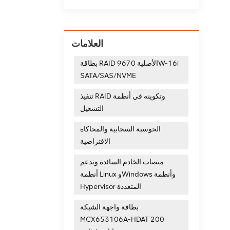
 لوحدة تحكم RAID وضع الطلب
آخر.
شف دقة المنتجات
ر من بطاقات الغارة مثل: ميجاريد 9341, lsi 9361 8i وحدة تحكم الغارة 05-25420-08, ريد 940-32i
العلامات
بطاقة RAID الأصلية 9670W-16i
SATA/SAS/NVME
تنفيذ RAID وتكوينه في أنظمة
التشغيل
الحوسبة السحابية والمحاكاة
الافتراضية
منصات الخادم السائدة وتدعم
أنظمة Linux وWindows وأنظمة
Hypervisor المتعددة
بطاقة واجهة الشبكة
MCX653106A-HDAT 200