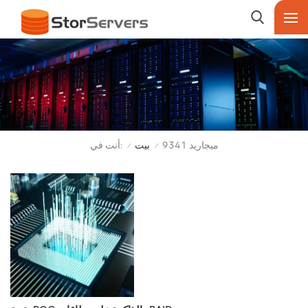
أنت في:
ميجاريد 9341
بيت
/
/