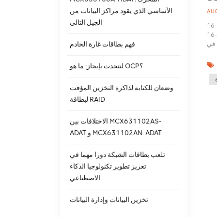
الأساسي الذي يقود مراكز البيانات من
AUG
الجيل التالي
إل إس آي 9460-16i هو بطاقة تحكم RAID. مواصفاته ومميزاته تم تقديمها لكم من قبل. بعد ذلك، سأصف بإيجاز تطبيقه واحتياطاته: طلب: بيئة تخزين
المؤسسة: ميجاريد 9460-16i مناسب لحلول التخزين في بيئات المؤسسات المتوسطة والكبيرة. ونظرًا لأنه يدعم العديد من منافذ SAS/SATA الداخلية،
فهم بطاقات غارة الخادم
 في
مركز البيانات، 9460-16i يمكنه توسيع سعة التخزين وتوفير تخزين عالي الأداء للبيانات والوصول إليها. يمكنه دعم أجهزة تخزين متعددة، ويحتوي على
لافتراضية: بالنسبة للبيئات الافتراضية، فإن ميغاريد ساس 9460-16i يوفر أداءً عاليًا وإدارة
لنتحدث بإيجاز: ما هو OCP؟
راضية.
مة التوافق الخاصة
وضعان للكتابة لذاكرة التخزين المؤقت
ردة والساخنة:
لبطاقة RAID
نسخ
 في
موعة
الاختلافات بين MCX631102AS-
سية
ADAT و MCX631102AN-ADAT
ا يزال
لحذف
تلعب بطاقات الشبكة دورا مهما في
رات
وة،
تعزيز تطوير تكنولوجيا الذكاء
الاصطناعي
تخزين البيانات وإدارة البيانات