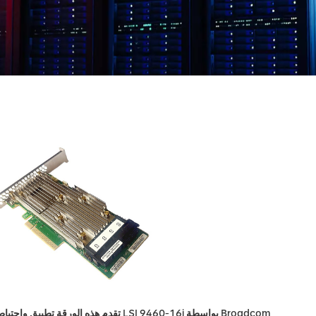
تقدم هذه الورقة تطبيق واحتياطات LSI 9460-16i بواسطة Broadcom