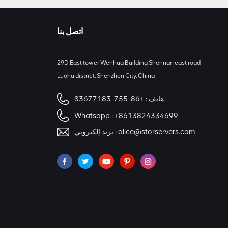
اتصل بنا
29D East tower Wenhua Building Shennan east road
Luohu district, Shenzhen City, China
هاتف :
+86-755-83677183
Whatsapp :
+8613824334699
alice@storservers.com
بريد إلكتروني :