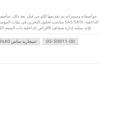
فإنه يمكنه إدارة صفائف الأقراص الداخلية ذات السعة الك
05-50011-00
ميجاريد ساس 9460-16i
لضمان أمان البيانات والتوفر العالي، فكر في تكوين النسخ 
الاحتياطي لنسخ البيانات احتياطيًا، والنسخ الاحتياطي الساخ
التخفيف من مخاطر فشل الأجهزة أو
الأقراص بشكل منتظم. يعد فحص السجلات وإجراء فحوص
لضمان ا
من المستحسن إجراء نسخ 
غير المقصود. لذلك، من المهم جدًا إجراء نسخ احتياطي ل
المحددة وفقًا لبيئتك ومتطلباتك. وبطبيعة الحال، سنكون سع