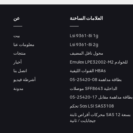
العلامات الساخنة
عن
Lsi 9361-8i 1g
بيت
Lsi 9361-8i 2g
معلومات عنا
محول ناقل المضيف
منتجات
Emulex LPE32002-M2 للخوادم
أخبار
القنوات الليفية HBAs
اتصل بنا
بطاقة مداهمة 08-25420-05
أشرطة فيديو
موصلات SFF8643 الداخلية
مدونة
بطاقة مداهمة مقابل 17-25420-05
تحكم Sas LSI SAS3108
محركات أقراص ثابتة SAS بسعة 12
جيجابايت / ثانية