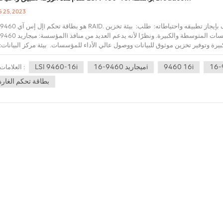
 25, 2023
بيرة وتوفير تخزين موثوق للبيانات ووصول عالي الأداء للمؤسسات. بيئة مركز البيانات:
وظيفة RAID قوية لضمان سلامة البيانات وتوافرها. البيئات ا
9460 16i
ميجاريد 9460-16i
LSI 9460-16i
العلامات :
تخزين موثوقة. وهو يدعم متطلبات التخزين لأجهزة افتراضية متعددة ويتيح تكوين RAID المناسب حسب الحاجة لضمان استقرار وأداء البيئة الافت
بطاقة تحكم الغارة
ملحوظات: التوافق: عند اختيار LSI 9460-16i 05-50011-00تأكد من أنه متوافق مع الخادم أو جهاز التخزين لديك. تحقق من قائ
بالشركة المصنعة للتأكد من أن وحدة تحكم RAID التي تختارها متوافقة مع بيئة الأجهزة والبرامج الخاصة بنظامك. النسخ الاحتياطية البا
الاحتياطية الباردة أو الساخنة. النسخ الاحتياطي البارد هو الاحتفاظ بمصفوفة أقراص ال
ن هو إنشاء نسخ احتياطية في الوقت الفعلي لتوفير استرداد سريع. تساعد هذه السياسات
 فقدان البيانات. المراقبة والصيانة المنتظمة: من المهم مراقبة حالة وحدة التحكم LSI 9460-16i ومج
ات القرص وتحديث البرامج الثابتة وبرامج التشغيل في الوقت المناسب خطوات أسا
ستقرار وحدة التحكم وأدائها. النسخ الاحتياطي للبيانات: على الرغم من أن وحدة تحكم RAID توفر مستوى معينًا من حماية البيانات، إلا أنه ل
احتياطي منتظم للبيانات. يمكن أن يحدث فقدان البيانات بسبب فشل وحدة تحكم RAID، وفشل الأقراص المتعددة، وا
بياناتك بانتظام. ما سبق هو التطبيق العام والاحتياطات. قد تختلف التطبيقات والاعتبا
داء للإجابة على أسئلتك، ونعتقد أن مع ستور للتكنولوجيا المحدودة الخبرة المهنية والق
يمكننا أن نقدم لك المنتجات المطلوبة عالية الأداء.