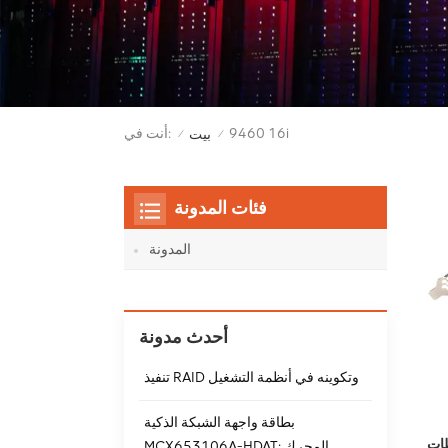
9460 16i
أنت في:
بيت
/
/
فئات المدونة
المدونة
أحدث مدونة
تنفيذ RAID وتكوينه في أنظمة التشغيل
بطاقة واجهة الشبكة الذكية
MCX653106A-HDAT: المحرك