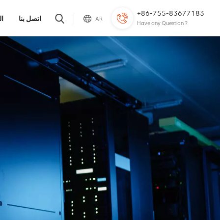
+86-755-83677183
اتصل بنا
ال
AR
Have any Question ?