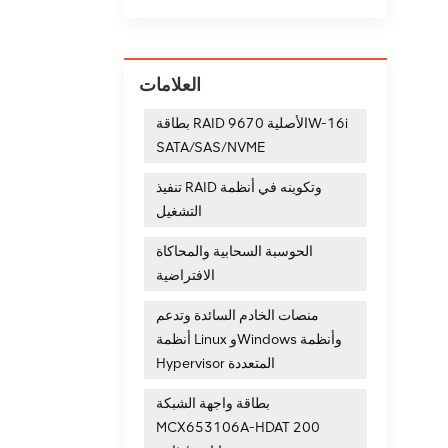
العلامات
بطاقة RAID الأصلية 9670W-16i
SATA/SAS/NVME
تنفيذ RAID وتكوينه في أنظمة
التشغيل
الحوسبة السحابية والمحاكاة
الافتراضية
منصات الخادم السائدة وتدعم
أنظمة Linux وWindows وأنظمة
Hypervisor المتعددة
بطاقة واجهة الشبكة
MCX653106A-HDAT 200