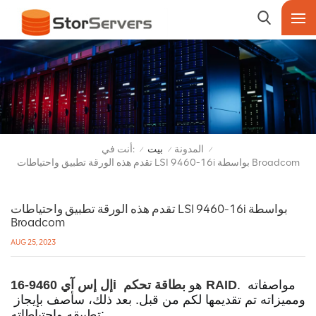
أنت في:
المدونة
بيت
/
/
/
تقدم هذه الورقة تطبيق واحتياطات LSI 9460-16i بواسطة Broadcom
تقدم هذه الورقة تطبيق واحتياطات LSI 9460-16i بواسطة
Broadcom
AUG 25, 2023
. مواصفاته 
بطاقة تحكم RAID
  هو 
إل إس آي 9460-16i
ومميزاته تم تقديمها لكم من قبل. بعد ذلك، سأصف بإيجاز 
تطبيقه واحتياطاته: 