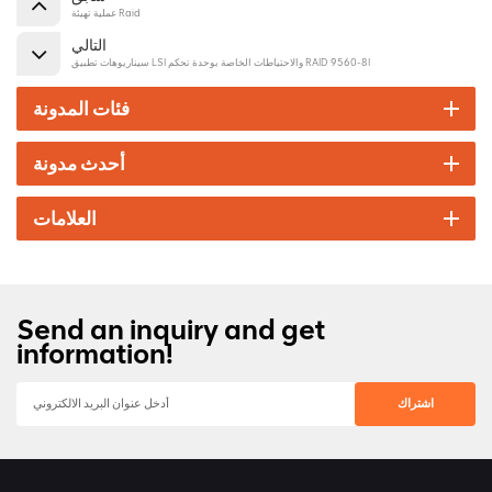
عملية تهيئة Raid
التالي
سيناريوهات تطبيق LSI والاحتياطات الخاصة بوحدة تحكم RAID 9560-8I
فئات المدونة
أحدث مدونة
العلامات
Send an inquiry and get
information!