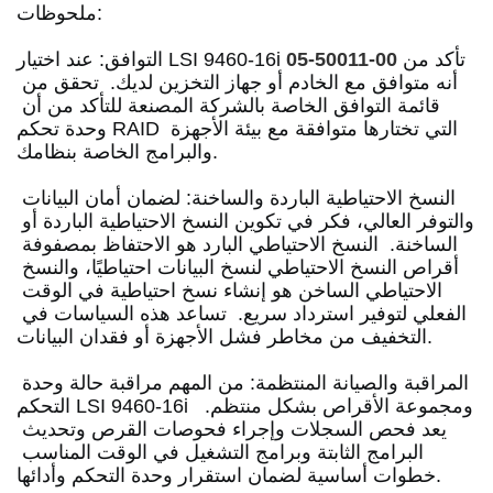
ملحوظات: 
تأكد من 
05-50011-00
التوافق: عند اختيار LSI 9460-16i 
أنه متوافق مع الخادم أو جهاز التخزين لديك.
  تحقق من 
قائمة التوافق الخاصة بالشركة المصنعة للتأكد من أن 
وحدة تحكم RAID التي تختارها متوافقة مع بيئة الأجهزة 
والبرامج الخاصة بنظامك. 
النسخ الاحتياطية الباردة والساخنة: لضمان أمان البيانات 
والتوفر العالي، فكر في تكوين النسخ الاحتياطية الباردة أو 
الساخنة.
  النسخ الاحتياطي البارد هو الاحتفاظ بمصفوفة 
أقراص النسخ الاحتياطي لنسخ البيانات احتياطيًا، والنسخ 
الاحتياطي الساخن هو إنشاء نسخ احتياطية في الوقت 
الفعلي لتوفير استرداد سريع.
  تساعد هذه السياسات في 
التخفيف من مخاطر فشل الأجهزة أو فقدان البيانات. 
المراقبة والصيانة المنتظمة: من المهم مراقبة حالة وحدة 
التحكم LSI 9460-16i ومجموعة الأقراص بشكل منتظم.
يعد فحص السجلات وإجراء فحوصات القرص وتحديث 
البرامج الثابتة وبرامج التشغيل في الوقت المناسب 
خطوات أساسية لضمان استقرار وحدة التحكم وأدائها. 