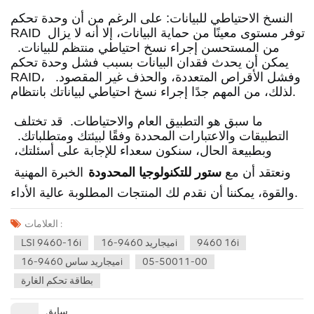
النسخ الاحتياطي للبيانات: على الرغم من أن وحدة تحكم 
RAID توفر مستوى معينًا من حماية البيانات، إلا أنه لا يزال 
من المستحسن إجراء نسخ احتياطي منتظم للبيانات.
يمكن أن يحدث فقدان البيانات بسبب فشل وحدة تحكم 
RAID، وفشل الأقراص المتعددة، والحذف غير المقصود.
لذلك، من المهم جدًا إجراء نسخ احتياطي لبياناتك بانتظام. 
ما سبق هو التطبيق العام والاحتياطات.
  قد تختلف 
التطبيقات والاعتبارات المحددة وفقًا لبيئتك ومتطلباتك.
وبطبيعة الحال، سنكون سعداء للإجابة على أسئلتك، 
ونعتقد أن مع 
ستور للتكنولوجيا المحدودة
الخبرة المهنية 
والقوة، يمكننا أن نقدم لك المنتجات المطلوبة عالية الأداء.
العلامات :
9460 16i
ميجاريد 9460-16i
LSI 9460-16i
05-50011-00
ميجاريد ساس 9460-16i
بطاقة تحكم الغارة
سابق